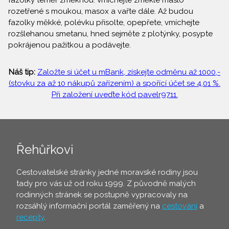
fazolky téměř změknou. Vmíchejte změklé máslo
rozetřené s moukou, masox a vařte dále. Až budou
fazolky měkké, polévku přisolte, opepřete, vmíchejte
rozšlehanou smetanu, hned sejměte z plotýnky, posypte
pokrájenou pažitkou a podávejte.
Náš tip:
Založte si účet u mBank, získejte odměnu až 1000,-
(stovku za až 10 nákupů zařízením) a spořící účet se 4,01 %.
Při založení uveďte kód pavelr9711.
Řehůřkovi
Cestovatelské stránky jedné moravské rodiny jsou
tady pro vás už od roku 1999. Z původně malých
rodinných stránek se postupně vypracovaly na
rozsáhlý informační portál zaměřený na
cestování
a
recepty
.