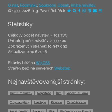
O nás
,
Podmínky
,
Soukromí
,
Obsah
,
Kniha návštěv
© 1977-2026 Ing. Pavel Řehůřek
Statistiky
Celkový počet návštěv: 4 102 783
Unikátní počet návštěv: 2 777 100
Zobrazených stránek: 10 947 092
Aktualizace: 10.6.2026
Stránky běží na
W3.CSS
Stránky běží na serverech
Webstep
Nejnavštěvovanější stránky:
Centrum otázek
Reportáže
Řím
Vánoční cukroví
Tipy na výlety
Hardegg
Kalábrie
Capo Vaticano
Hovězí guláš
Recepty
Blog
Půjčení auta ve Francii