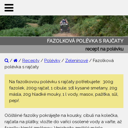
FAZOLKOVÁ POLÉVKA S RAJČATY
recept na polévku
/
/
Recepty
/
Polévky
/
Zeleninové
/ Fazolková
polévka s rajčaty
Na fazolkovou polévku s rajčaty potřebujete: 300g
fazolek, 200g rajčat, 1 cibule, 1dl kysané smetany, 20g
másla, 20g hladké mouky, 1 l vody, masox, pažitka, sůl,
pepř.
Očištěné fazolky pokrájejte na kousky, cibuli na kolečka,
rajčata na plátky, vložte do vařící osolené vody a vařte, až