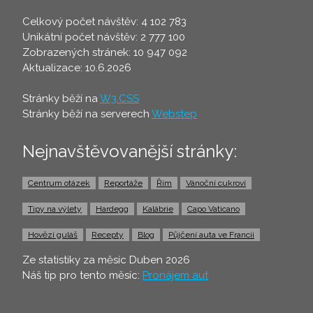
Celkový počet návštěv: 4 102 783
Unikátní počet návštěv: 2 777 100
Zobrazených stránek: 10 947 092
Aktualizace: 10.6.2026
Stránky běží na
W3.CSS
Stránky běží na serverech
Webstep
Nejnavštěvovanější stránky:
Centrum otázek
Reportáže
Řím
Vánoční cukroví
Tipy na výlety
Hardegg
Kalábrie
Capo Vaticano
Hovězí guláš
Recepty
Blog
Půjčení auta ve Francii
Ze statistiky za měsíc Duben 2026
Náš tip pro tento měsíc:
Pronájem aut