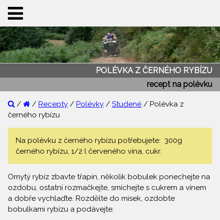
POLÉVKA Z ČERNÉHO RYBÍZU
recept na polévku
/
/
Recepty
/
Polévky
/
Studené
/ Polévka z
černého rybízu
Na polévku z černého rybízu potřebujete: 300g
černého rybízu, 1/2 l červeného vína, cukr.
Omytý rybíz zbavte třapin, několik bobulek ponechejte na
ozdobu, ostatní rozmačkejte, smíchejte s cukrem a vínem
a dobře vychlaďte. Rozdělte do misek, ozdobte
bobulkami rybízu a podávejte.