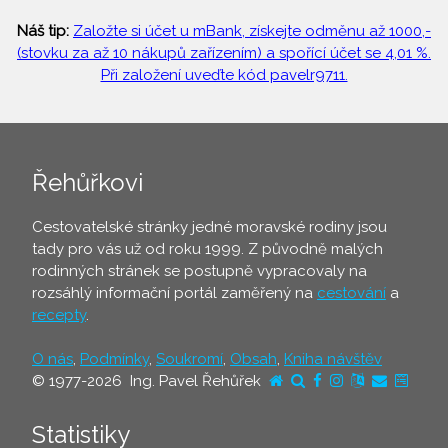
Náš tip:
Založte si účet u mBank, získejte odměnu až 1000,-
(stovku za až 10 nákupů zařízením) a spořící účet se 4,01 %.
Při založení uveďte kód pavelr9711.
Řehůřkovi
Cestovatelské stránky jedné moravské rodiny jsou
tady pro vás už od roku 1999. Z původně malých
rodinných stránek se postupně vypracovaly na
rozsáhlý informační portál zaměřený na
cestování
a
recepty
.
O nás
,
Podmínky
,
Soukromí
,
Obsah
,
Kniha návštěv
© 1977-2026 Ing. Pavel Řehůřek
Statistiky