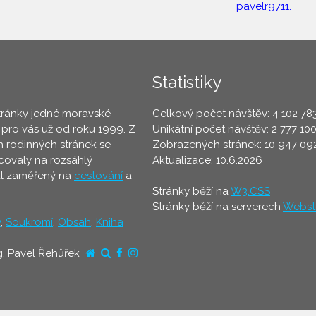
pavelr9711.
Statistiky
tránky jedné moravské
Celkový počet návštěv: 4 102 78
 pro vás už od roku 1999. Z
Unikátní počet návštěv: 2 777 10
 rodinných stránek se
Zobrazených stránek: 10 947 09
ovaly na rozsáhlý
Aktualizace: 10.6.2026
ál zaměřený na
cestování
a
Stránky běží na
W3.CSS
Stránky běží na serverech
Webst
y
,
Soukromí
,
Obsah
,
Kniha
g. Pavel Řehůřek