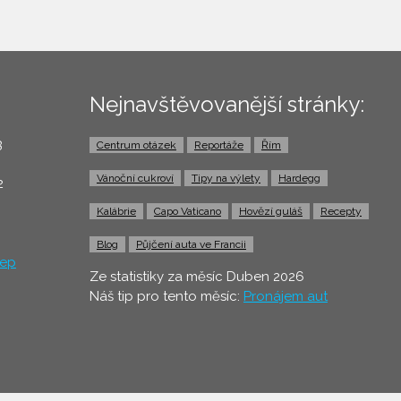
Nejnavštěvovanější stránky:
3
Centrum otázek
Reportáže
Řím
0
Vánoční cukroví
Tipy na výlety
Hardegg
2
Kalábrie
Capo Vaticano
Hovězí guláš
Recepty
Blog
Půjčení auta ve Francii
ep
Ze statistiky za měsíc Duben 2026
Náš tip pro tento měsíc:
Pronájem aut