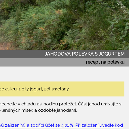
JAHODOVÁ POLÉVKA S JOGURTEM
recept na polévku
 cukru, 1 bílý jogurt, 2dl smetany.
echejte v chladu asi hodinu proležet. Část jahod umixujte s
 skleněných misek a ozdobte jahodami.
 zařízením) a spořící účet se 4,01 %. Při založení uveďte kód