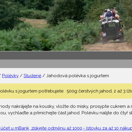
/
Polévky
/
Studené
/ Jahodová polévka s jogurtem
évku s jogurtem potřebujete: 500g čerstvých jahod, 2 až 3 lžíce
hody nakrájejte na kousky, vložte do misky, prosypte cukrem a n
u, vychlaďte a přimíchejte část jahod. Polévku nalijte do čtyř
 účet u mBank, získejte odměnu až 1000,- (stovku za až 10 nákupů