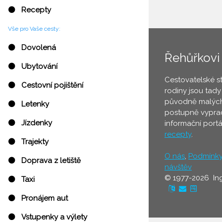
⚫ Recepty
Vše pro Vaše cesty:
⚫ Dovolená
Řehůřkovi
⚫ Ubytování
Cestovatelské s
⚫ Cestovní pojištění
rodiny jsou tady
původně malých
⚫ Letenky
postupně vyprac
⚫ Jízdenky
informační port
recepty
.
⚫ Trajekty
O nás
,
Podmínk
⚫ Doprava z letiště
návštěv
© 1977-2026 In
⚫ Taxi
⚫ Pronájem aut
⚫ Vstupenky a výlety