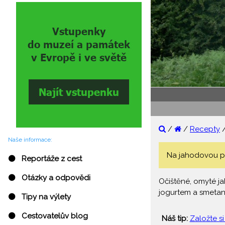
/
/
Recepty
Naše informace:
Na jahodovou pol
⚫ Reportáže z cest
⚫ Otázky a odpovědi
Očištěné, omyté ja
jogurtem a smetano
⚫ Tipy na výlety
⚫ Cestovatelův blog
Náš tip:
Založte si