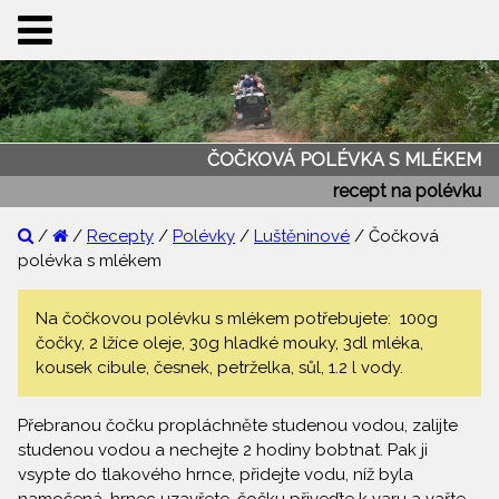
ČOČKOVÁ POLÉVKA S MLÉKEM
recept na polévku
/
/
Recepty
/
Polévky
/
Luštěninové
/ Čočková
polévka s mlékem
Na čočkovou polévku s mlékem potřebujete: 100g
čočky, 2 lžíce oleje, 30g hladké mouky, 3dl mléka,
kousek cibule, česnek, petrželka, sůl, 1.2 l vody.
Přebranou čočku propláchněte studenou vodou, zalijte
studenou vodou a nechejte 2 hodiny bobtnat. Pak ji
vsypte do tlakového hrnce, přidejte vodu, níž byla