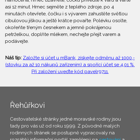
namočená, hrnec uzavřete, čočku přiveďte k varu a vařte
asi 12 minut. Hrnec sejměte z teplého zdroje, po 4
minutách otevřete, čočku i s vývarem zahustěte světlou
cibulovou jíškou a ještě krátce povařte. Polévku osolte,
okořeňte třeným česnekem a jemně pokrájenou
petrželkou, doplňte mlékem, nechejte přejít varem a
podávejte.
Náš tip:
Založte si účet u mBank, získejte odměnu až 1000,-
(stovku za až 10 nákupů zařízením) a spořící účet se 4,01 %.
Při založení uveďte kód pavelr9711.
Řehůřkovi
Cestovatelské stránky jedné moravské rodiny jsou
tady pro vás už od roku 1999. Z původně malých
rodinných stránek se postupně vypracovaly na
rozsáhlý informační portál zaměřený na
cestování
a