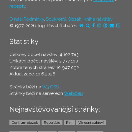
recepty
.
O nás
,
Podmínky
,
Soukromí
,
Obsah
,
Kniha návštěv
© 1977-2026 Ing. Pavel Řehůřek
Statistiky
Celkový počet návštěv: 4 102 783
Unikátní počet návštěv: 2 777 100
Zobrazených stránek: 10 947 092
Aktualizace: 10.6.2026
Stránky běží na
W3.CSS
Stránky běží na serverech
Webstep
Nejnavštěvovanější stránky:
Centrum otázek
Reportáže
Řím
Vánoční cukroví