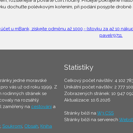
m, rozšlehejte a povařte čtvrt hodiny. Přidejte pokrájené maso, 
lévku dochuťte polévkovým kořením, při podání posypte drobně
 účet u mBank, získejte odměnu až 1000,- (stovku za až 10 nákupů
pavelr9711.
Statistiky
tránky jedné moravské
Celkový počet návštěv: 4 102 78
 pro vás už od roku 1999. Z
Unikátní počet návštěv: 2 777 10
 rodinných stránek se
Zobrazených stránek: 10 947 09
ovaly na rozsáhlý
Aktualizace: 10.6.2026
ál zaměřený na
cestování
a
Stránky běží na
W3.CSS
Stránky běží na serverech
Webst
y
,
Soukromí
,
Obsah
,
Kniha