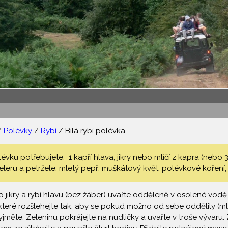
/
Polévky
/
Rybí
/ Bílá rybí polévka
lévku potřebujete: 1 kapří hlava, jikry nebo mlíčí z kapra (nebo
leru a petržele, mletý pepř, muškátový květ, polévkové koření, 1 
o jikry a rybí hlavu (bez žáber) uvařte odděleně v osolené vodě.
 které rozšlehejte tak, aby se pokud možno od sebe oddělily (m
jměte. Zeleninu pokrájejte na nudličky a uvařte v troše vývaru. Z