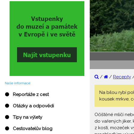
/
/
Recepty
Naše informace:
Na bílou rybí po
⚫ Reportáže z cest
kousek mrkve, ce
⚫ Otázky a odpovědi
Očištěné mlíčí neb
⚫ Tipy na výlety
do vařených jiker,
z kostí, mozeček vy
⚫ Cestovatelův blog