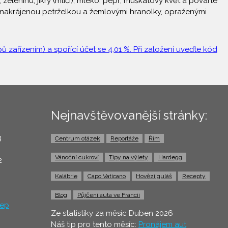
zeleninu, jikry (mlíčí), mléko, pepř, muškátový květ a povařte
 nakrájenou petrželkou a žemlovými hranolky, opraženými
 zařízením) a spořící účet se 4,01 %. Při založení uveďte kód
Nejnavštěvovanější stránky:
3
Centrum otázek
Reportáže
Řím
0
Vánoční cukroví
Tipy na výlety
Hardegg
2
Kalábrie
Capo Vaticano
Hovězí guláš
Recepty
Blog
Půjčení auta ve Francii
ep
Ze statistiky za měsíc Duben 2026
Náš tip pro tento měsíc:
Pronájem aut