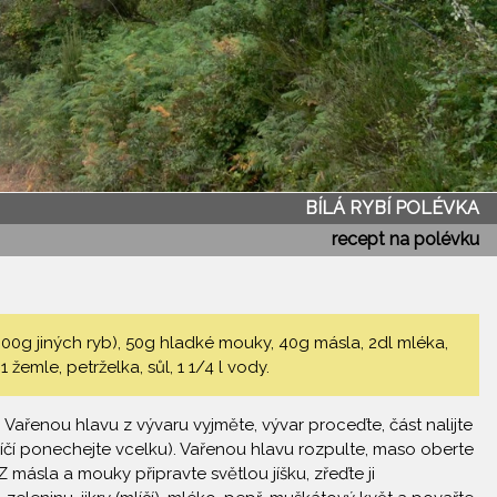
BÍLÁ RYBÍ POLÉVKA
recept na polévku
 300g jiných ryb), 50g hladké mouky, 40g másla, 2dl mléka,
žemle, petrželka, sůl, 1 1/4 l vody.
 Vařenou hlavu z vývaru vyjměte, vývar proceďte, část nalijte
líčí ponechejte vcelku). Vařenou hlavu rozpulte, maso oberte
 másla a mouky připravte světlou jíšku, zřeďte ji