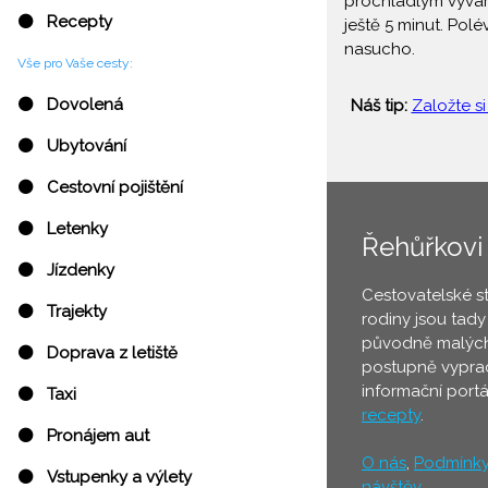
prochladlým vývare
⚫ Recepty
ještě 5 minut. Po
nasucho.
Vše pro Vaše cesty:
⚫ Dovolená
Náš tip:
Založte si
⚫ Ubytování
⚫ Cestovní pojištění
⚫ Letenky
Řehůřkovi
⚫ Jízdenky
Cestovatelské s
⚫ Trajekty
rodiny jsou tady
původně malých
⚫ Doprava z letiště
postupně vyprac
informační port
⚫ Taxi
recepty
.
⚫ Pronájem aut
O nás
,
Podmínk
⚫ Vstupenky a výlety
návštěv