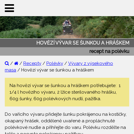
HOVĚZÍ VÝVAR SE ŠUNKOU A HRÁŠKEM
recept na polévku
/
/
Recepty
/
Polévky
/
Vývary z výsekového
masa
/ Hovězí vývar se šunkou a hráškem
Na hovězí vývar se šunkou a hráškem potřebujete: 1
1/4 l hovězího vývaru, 2 lžíce sterilovaného hrášku,
60g šunky, 60g polévkových nudlí, pažitka.
Do vařícího vývaru přidejte šunku pokrájenou na kostičky,
okapaný hrášek, odděleně uvařené a propláchnuté
polévkové nudle a přihřejte do varu. Polévku rozdělte na