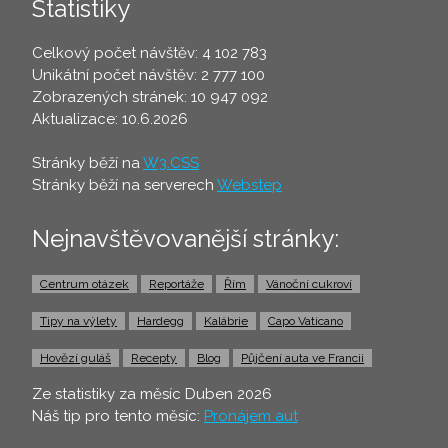
Statistiky
Celkový počet návštěv: 4 102 783
Unikátní počet návštěv: 2 777 100
Zobrazených stránek: 10 947 092
Aktualizace: 10.6.2026
Stránky běží na
W3.CSS
Stránky běží na serverech
Webstep
Nejnavštěvovanější stránky:
Centrum otázek
Reportáže
Řím
Vánoční cukroví
Tipy na výlety
Hardegg
Kalábrie
Capo Vaticano
Hovězí guláš
Recepty
Blog
Půjčení auta ve Francii
Ze statistiky za měsíc Duben 2026
Náš tip pro tento měsíc:
Pronájem aut