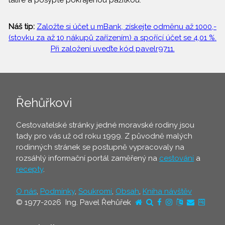
talíře a posypte pokrájenou pažitkou.
Náš tip:
Založte si účet u mBank, získejte odměnu až 1000,-
(stovku za až 10 nákupů zařízením) a spořící účet se 4,01 %.
Při založení uveďte kód pavelr9711.
Řehůřkovi
Cestovatelské stránky jedné moravské rodiny jsou
tady pro vás už od roku 1999. Z původně malých
rodinných stránek se postupně vypracovaly na
rozsáhlý informační portál zaměřený na
cestování
a
recepty
.
O nás
,
Podmínky
,
Soukromí
,
Obsah
,
Kniha návštěv
© 1977-2026 Ing. Pavel Řehůřek