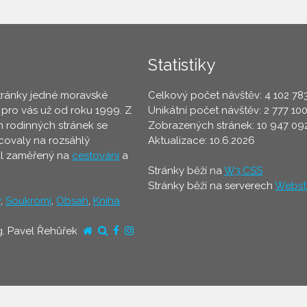
Statistiky
tránky jedné moravské
Celkový počet návštěv: 4 102 78
 pro vás už od roku 1999. Z
Unikátní počet návštěv: 2 777 10
 rodinných stránek se
Zobrazených stránek: 10 947 09
ovaly na rozsáhlý
Aktualizace: 10.6.2026
ál zaměřený na
cestování
a
Stránky běží na
W3.CSS
Stránky běží na serverech
Webst
y
,
Soukromí
,
Obsah
,
Kniha
g. Pavel Řehůřek