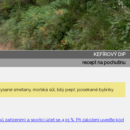
KEFÍROVÝ DIP
recept na pochutinu
 kysané smetany, mořská sůl, bílý pepř, posekané bylinky.
 zařízením) a spořící účet se 4,01 %. Při založení uveďte kód