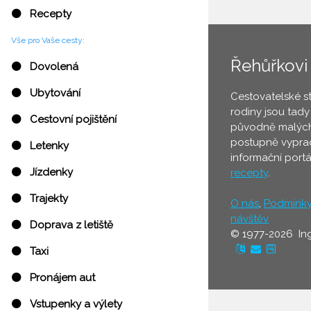
⚫ Recepty
Vše pro Vaše cesty:
Řehůřkovi
⚫ Dovolená
⚫ Ubytování
Cestovatelské s
rodiny jsou tady
⚫ Cestovní pojištění
původně malých
postupně vyprac
⚫ Letenky
informační port
⚫ Jízdenky
recepty
.
⚫ Trajekty
O nás
,
Podmínk
návštěv
⚫ Doprava z letiště
© 1977-2026 In
⚫ Taxi
⚫ Pronájem aut
⚫ Vstupenky a výlety