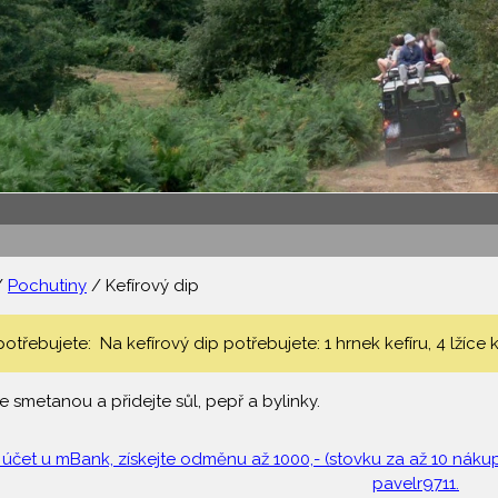
/
Pochutiny
/ Kefírový dip
potřebujete: Na kefírový dip potřebujete: 1 hrnek kefíru, 4 lžíce
e smetanou a přidejte sůl, pepř a bylinky.
 účet u mBank, získejte odměnu až 1000,- (stovku za až 10 nákupů
pavelr9711.