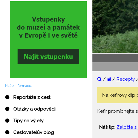
/
/
Recepty
Naše informace:
Na kefírový dip 
⚫ Reportáže z cest
⚫ Otázky a odpovědi
Kefír promíchejte s
⚫ Tipy na výlety
Náš tip:
Založte si
⚫ Cestovatelův blog