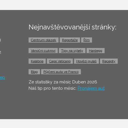
Nejnavštěvovanější stránky:
3
Centrum otázek
Reportáže
Řím
0
Vánoční cukroví
Tipy na výlety
Hardegg
2
Kalábrie
Capo Vaticano
Hovězí guláš
Recepty
Blog
Půjčení auta ve Francii
ep
Ze statistiky za měsíc Duben 2026
Náš tip pro tento měsíc:
Pronájem aut