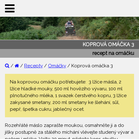
KOPROVÁ OMÁČKA 3
recept na omáčku
/
/
Recepty
/
Omáčky
/ Koprová omáčka 3
Na koprovou omáčku potřebujete: 3 lžíce másla, 2
lžíce hladké mouky, 500 ml hovězího vývaru, 100 ml
plnotučného mléka, 1 svazek čerstvého kopru, 3 lžíce
zakysané smetany, 200 ml smetany ke šlehání, sůl,
pepř, špetka cukru, jablečný ocet.
Rozehřáté máslo zaprašte moukou, osmahněte ji a do
jíšky postupně za stálého míchání vlévejte studený vývar a