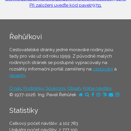
Při založení uveďte kód pavelr9711.
Řehůřkovi
Cestovatelské stránky jedné moravské rodiny jsou
tady pro vás už od roku 1999. Z původně malých
rodinných stránek se postupně vypracovaly na
rozsáhlý informační portál zaměřený na
cestování
a
recepty
.
O nás
,
Podmínky
,
Soukromí
,
Obsah
,
Kniha návštěv
© 1977-2026 Ing. Pavel Řehůřek
Statistiky
Celkový počet návštěv: 4 102 783
Unikátní počet návštěv: 2 777 100