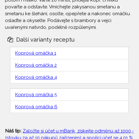
potom i mléko. Vařte 20 minut, přidejte kopr, chvilku
povařte a odstavte. Vmíchejte zakysanou smetanu a
smetanu ke šlehání, osolte, opepřete a nakonec omáčku
oslaďte a okyselte. Podávejte s brambory a vejci
uvařenými natvrdo, podélně rozpůlenými.
Další varianty receptu
Koprová omáčka 1
Koprová omáčka 2
Koprová omáčka 4
Koprová omáčka 5
Koprová omáčka 6
Náš tip:
Založte si účet u mBank, získejte odměnu až 1000,-
(stovku za až 10 nákupů zařízením) a spořící účet se 4,01 %.