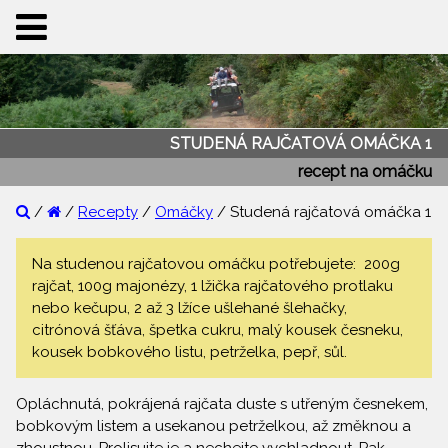
STUDENÁ RAJČATOVÁ OMÁČKA 1
recept na omáčku
/
/
Recepty
/
Omáčky
/ Studená rajčatová omáčka 1
Na studenou rajčatovou omáčku potřebujete: 200g
rajčat, 100g majonézy, 1 lžička rajčatového protlaku
nebo kečupu, 2 až 3 lžíce ušlehané šlehačky,
citrónová šťáva, špetka cukru, malý kousek česneku,
kousek bobkového listu, petrželka, pepř, sůl.
Opláchnutá, pokrájená rajčata duste s utřeným česnekem,
bobkovým listem a usekanou petrželkou, až změknou a