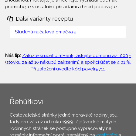
zhoustnou. Prolisujte je a nechejte vychladnout. Pak
promíchejte s ostatními přísadami a hned podávejte.
Další varianty receptu
Studená rajčatová omáčka 2
Náš tip:
Založte si účet u mBank, získejte odměnu až 1000,-
(stovku za až 10 nákupů zařízením) a spořící účet se 4,01 %.
Při založení uveďte kód pavelr9711.
Řehůřkovi
Cestovatelské stránky jedné moravské rodiny jsou
tady pro vás už od roku 1999. Z původně malých
rodinných stránek se postupně vypracovaly na
rozsáhlý informační portál zaměřený na
cestování
a