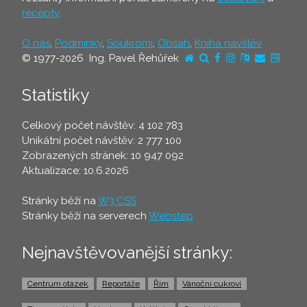
recepty
.
O nás
,
Podmínky
,
Soukromí
,
Obsah
,
Kniha návštěv
© 1977-2026 Ing. Pavel Řehůřek
Statistiky
Celkový počet návštěv: 4 102 783
Unikátní počet návštěv: 2 777 100
Zobrazených stránek: 10 947 092
Aktualizace: 10.6.2026
Stránky běží na
W3.CSS
Stránky běží na serverech
Webstep
Nejnavštěvovanější stránky:
Centrum otázek
Reportáže
Řím
Vánoční cukroví