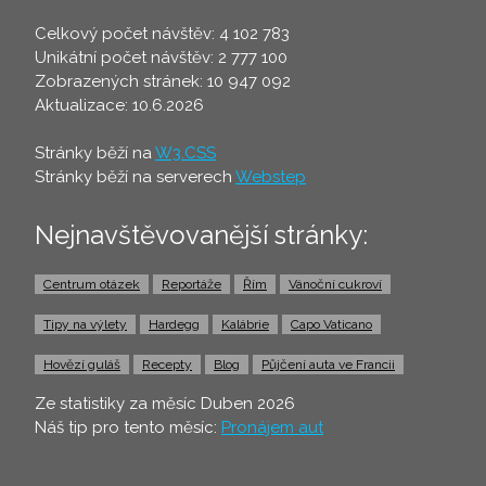
Celkový počet návštěv: 4 102 783
Unikátní počet návštěv: 2 777 100
Zobrazených stránek: 10 947 092
Aktualizace: 10.6.2026
Stránky běží na
W3.CSS
Stránky běží na serverech
Webstep
Nejnavštěvovanější stránky:
Centrum otázek
Reportáže
Řím
Vánoční cukroví
Tipy na výlety
Hardegg
Kalábrie
Capo Vaticano
Hovězí guláš
Recepty
Blog
Půjčení auta ve Francii
Ze statistiky za měsíc Duben 2026
Náš tip pro tento měsíc:
Pronájem aut