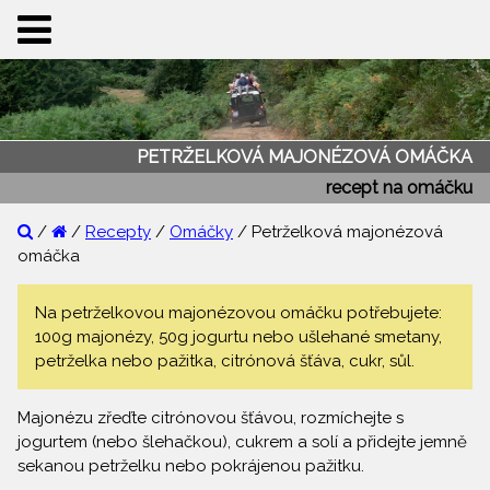
PETRŽELKOVÁ MAJONÉZOVÁ OMÁČKA
recept na omáčku
/
/
Recepty
/
Omáčky
/ Petrželková majonézová
omáčka
Na petrželkovou majonézovou omáčku potřebujete:
100g majonézy, 50g jogurtu nebo ušlehané smetany,
petrželka nebo pažitka, citrónová šťáva, cukr, sůl.
Majonézu zřeďte citrónovou šťávou, rozmíchejte s
jogurtem (nebo šlehačkou), cukrem a solí a přidejte jemně
sekanou petrželku nebo pokrájenou pažitku.