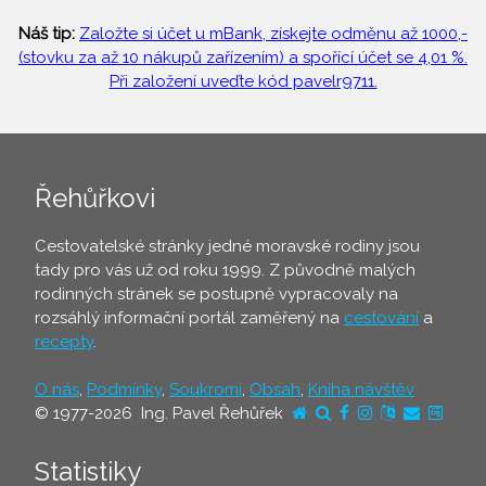
Náš tip:
Založte si účet u mBank, získejte odměnu až 1000,-
(stovku za až 10 nákupů zařízením) a spořící účet se 4,01 %.
Při založení uveďte kód pavelr9711.
Řehůřkovi
Cestovatelské stránky jedné moravské rodiny jsou
tady pro vás už od roku 1999. Z původně malých
rodinných stránek se postupně vypracovaly na
rozsáhlý informační portál zaměřený na
cestování
a
recepty
.
O nás
,
Podmínky
,
Soukromí
,
Obsah
,
Kniha návštěv
© 1977-2026 Ing. Pavel Řehůřek
Statistiky