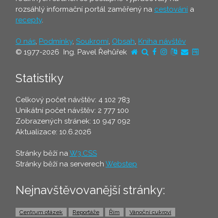
rozsáhlý informační portál zaměřený na
cestování
a
recepty
.
O nás
,
Podmínky
,
Soukromí
,
Obsah
,
Kniha návštěv
© 1977-2026 Ing. Pavel Řehůřek
Statistiky
Celkový počet návštěv: 4 102 783
Unikátní počet návštěv: 2 777 100
Zobrazených stránek: 10 947 092
Aktualizace: 10.6.2026
Stránky běží na
W3.CSS
Stránky běží na serverech
Webstep
Nejnavštěvovanější stránky:
Centrum otázek
Reportáže
Řím
Vánoční cukroví