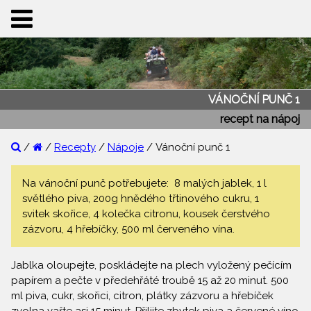
VÁNOČNÍ PUNČ 1
recept na nápoj
/
/
Recepty
/
Nápoje
/ Vánoční punč 1
Na vánoční punč potřebujete: 8 malých jablek, 1 l
světlého piva, 200g hnědého třtinového cukru, 1
svitek skořice, 4 kolečka citronu, kousek čerstvého
zázvoru, 4 hřebíčky, 500 ml červeného vína.
Jablka oloupejte, poskládejte na plech vyložený pečícím
papírem a pečte v předehřáté troubě 15 až 20 minut. 500
ml piva, cukr, skořici, citron, plátky zázvoru a hřebíček