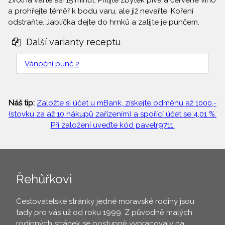
zvolna vařte asi 15 minut. Přilijte zbytek piva a červené víno
a prohřejte téměř k bodu varu, ale již nevařte. Koření
odstraňte. Jablíčka dejte do hrnků a zalijte je punčem.
Další varianty receptu
Vánoční punč 2
Náš tip:
Založte si účet u mBank, získejte odměnu až 1000,-
(stovku za až 10 nákupů zařízením) a spořící účet se 4,01 %.
Při založení uveďte kód pavelr9711.
Řehůřkovi
Cestovatelské stránky jedné moravské rodiny jsou
tady pro vás už od roku 1999. Z původně malých
rodinných stránek se postupně vypracovaly na