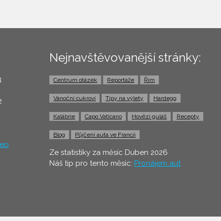
Nejnavštěvovanější stránky:
3
Centrum otázek
Reportáže
Řím
0
Vánoční cukroví
Tipy na výlety
Hardegg
2
Kalábrie
Capo Vaticano
Hovězí guláš
Recepty
Blog
Půjčení auta ve Francii
ep
Ze statistiky za měsíc Duben 2026
Náš tip pro tento měsíc:
Pronájem aut