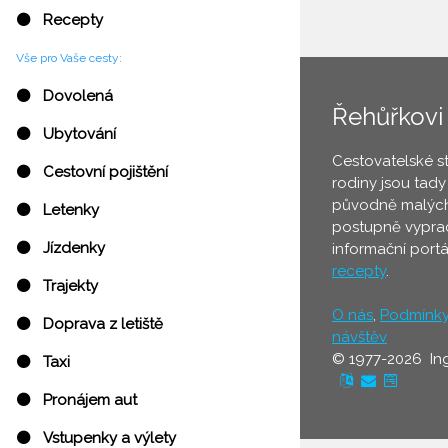
⚫ Recepty
Vše pro Vaše cesty:
⚫ Dovolená
Řehůřkovi
⚫ Ubytování
Cestovatelské s
⚫ Cestovní pojištění
rodiny jsou tady
původně malých
⚫ Letenky
postupně vyprac
⚫ Jízdenky
informační port
recepty
.
⚫ Trajekty
O nás
,
Podmínk
⚫ Doprava z letiště
návštěv
© 1977-2026 In
⚫ Taxi
⚫ Pronájem aut
⚫ Vstupenky a výlety