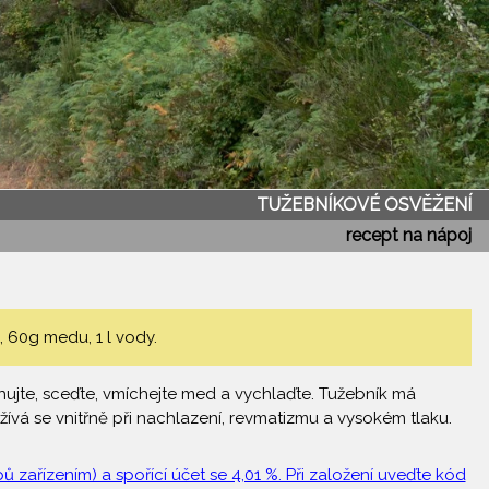
TUŽEBNÍKOVÉ OSVĚŽENÍ
recept na nápoj
 60g medu, 1 l vody.
uhujte, sceďte, vmíchejte med a vychlaďte. Tužebník má
ívá se vnitřně při nachlazení, revmatizmu a vysokém tlaku.
 zařízením) a spořící účet se 4,01 %. Při založení uveďte kód