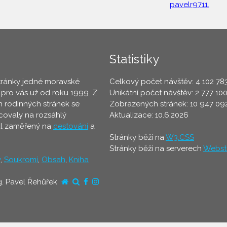
pavelr9711.
Statistiky
tránky jedné moravské
Celkový počet návštěv: 4 102 78
 pro vás už od roku 1999. Z
Unikátní počet návštěv: 2 777 10
 rodinných stránek se
Zobrazených stránek: 10 947 09
ovaly na rozsáhlý
Aktualizace: 10.6.2026
ál zaměřený na
cestování
a
Stránky běží na
W3.CSS
Stránky běží na serverech
Webst
y
,
Soukromí
,
Obsah
,
Kniha
g. Pavel Řehůřek