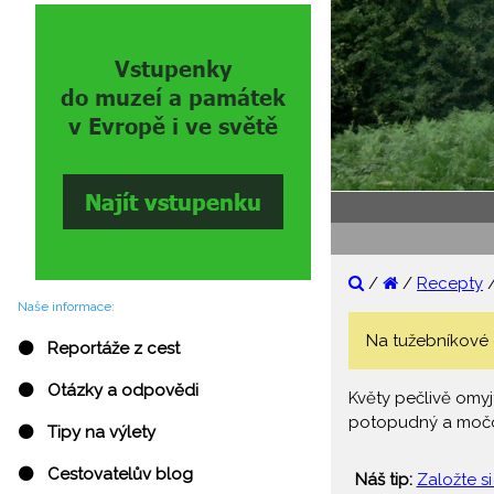
/
/
Recepty
Naše informace:
Na tužebníkové 
⚫ Reportáže z cest
⚫ Otázky a odpovědi
Květy pečlivě omyj
potopudný a močopu
⚫ Tipy na výlety
⚫ Cestovatelův blog
Náš tip:
Založte si