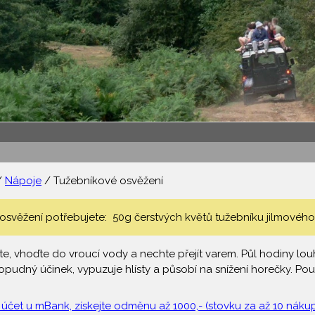
/
Nápoje
/ Tužebníkové osvěžení
osvěžení potřebujete: 50g čerstvých květů tužebníku jilmového,
te, vhoďte do vroucí vody a nechte přejít varem. Půl hodiny lo
dný účinek, vypuzuje hlísty a působí na snížení horečky. Použ
 účet u mBank, získejte odměnu až 1000,- (stovku za až 10 nákupů