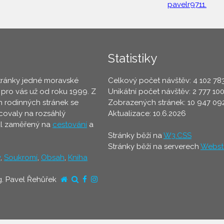
pavelr9711.
Statistiky
tránky jedné moravské
Celkový počet návštěv: 4 102 78
 pro vás už od roku 1999. Z
Unikátní počet návštěv: 2 777 10
 rodinných stránek se
Zobrazených stránek: 10 947 09
ovaly na rozsáhlý
Aktualizace: 10.6.2026
ál zaměřený na
cestování
a
Stránky běží na
W3.CSS
Stránky běží na serverech
Webst
y
,
Soukromí
,
Obsah
,
Kniha
g. Pavel Řehůřek