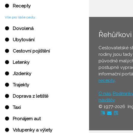
⚫ Recepty
Vše pro Vaše cesty:
⚫ Dovolená
Řehůřkovi
⚫ Ubytování
Cestovatelské s
⚫ Cestovní pojištění
rodiny jsou tady
původně malých
⚫ Letenky
postupně vyprac
⚫ Jízdenky
informační port
recepty
.
⚫ Trajekty
O nás
,
Podmínk
⚫ Doprava z letiště
návštěv
© 1977-2026 In
⚫ Taxi
⚫ Pronájem aut
⚫ Vstupenky a výlety