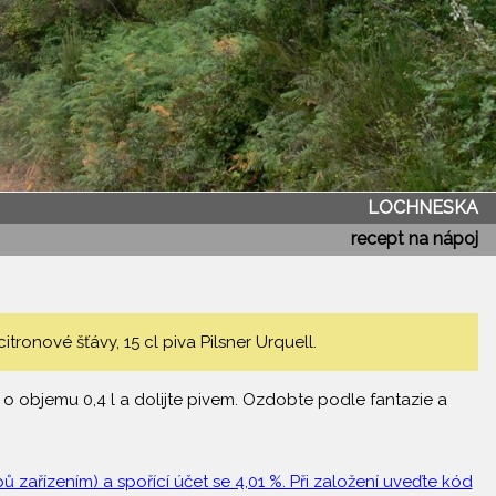
LOCHNESKA
recept na nápoj
itronové šťávy, 15 cl piva Pilsner Urquell.
 o objemu 0,4 l a dolijte pivem. Ozdobte podle fantazie a
 zařízením) a spořící účet se 4,01 %. Při založení uveďte kód