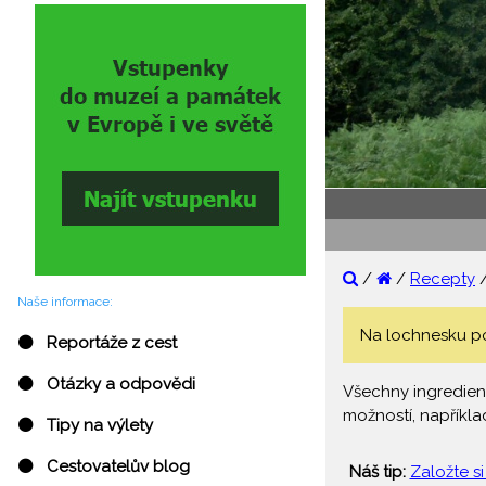
/
/
Recepty
Naše informace:
Na lochnesku potř
⚫ Reportáže z cest
⚫ Otázky a odpovědi
Všechny ingredienc
možností, napříkla
⚫ Tipy na výlety
⚫ Cestovatelův blog
Náš tip:
Založte si