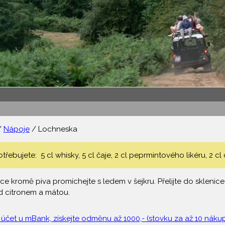
/
Nápoje
/ Lochneska
ebujete: 5 cl whisky, 5 cl čaje, 2 cl peprmintového likéru, 2 cl c
e kromě piva promíchejte s ledem v šejkru. Přelijte do sklenice
d citronem a mátou.
 účet u mBank, získejte odměnu až 1000,- (stovku za až 10 nákupů