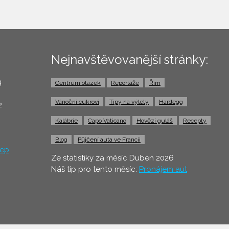
Nejnavštěvovanější stránky:
3
Centrum otázek
Reportáže
Řím
0
Vánoční cukroví
Tipy na výlety
Hardegg
2
Kalábrie
Capo Vaticano
Hovězí guláš
Recepty
Blog
Půjčení auta ve Francii
ep
Ze statistiky za měsíc Duben 2026
Náš tip pro tento měsíc:
Pronájem aut