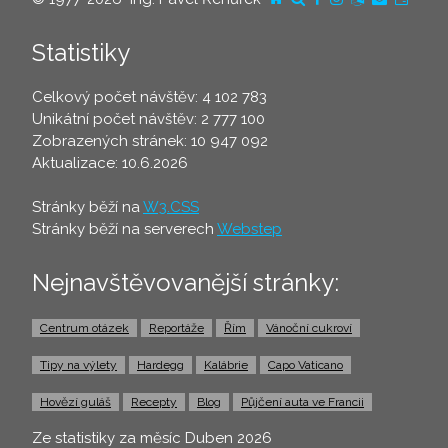
Statistiky
Celkový počet návštěv: 4 102 783
Unikátní počet návštěv: 2 777 100
Zobrazených stránek: 10 947 092
Aktualizace: 10.6.2026
Stránky běží na
W3.CSS
Stránky běží na serverech
Webstep
Nejnavštěvovanější stránky:
Centrum otázek
Reportáže
Řím
Vánoční cukroví
Tipy na výlety
Hardegg
Kalábrie
Capo Vaticano
Hovězí guláš
Recepty
Blog
Půjčení auta ve Francii
Ze statistiky za měsíc Duben 2026