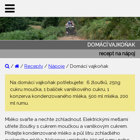
DOMÁCÍ VAJKOŇAK
recept na nápoj
/
/
Recepty
/
Nápoje
/ Domácí vajkoňak
Na domácí vajkoňak potřebujete: 6 žloutků, 250g
cukru moučka, 1 balíček vanilkového cukru, 1
konzerva kondenzovaného mléka, 500 ml mléka, 200
ml rumu.
Mléko svařte a nechte zchladnout. Elektrickými metlami
utřete žloutky s cukrem moučkou a vanilkovým cukrem.
Přidejte kondenzované mléko a půl litru zchladlého