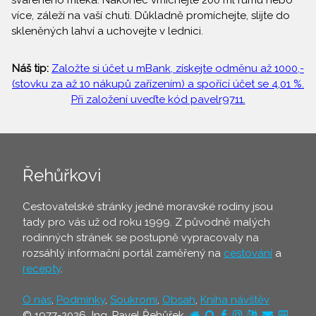
svařeného mléka. Nakonec vmíchejte 200 ml rumu nebo
více, záleží na vaší chuti. Důkladně promíchejte, slijte do
skleněných lahví a uchovejte v lednici.
Náš tip:
Založte si účet u mBank, získejte odměnu až 1000,-
(stovku za až 10 nákupů zařízením) a spořící účet se 4,01 %.
Při založení uveďte kód pavelr9711.
Řehůřkovi
Cestovatelské stránky jedné moravské rodiny jsou
tady pro vás už od roku 1999. Z původně malých
rodinných stránek se postupně vypracovaly na
rozsáhlý informační portál zaměřený na
cestování
a
recepty
.
O nás
,
Podmínky
,
Soukromí
,
Obsah
,
Kniha návštěv
© 1977-2026 Ing. Pavel Řehůřek