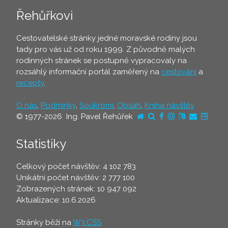
Řehůřkovi
Cestovatelské stránky jedné moravské rodiny jsou
tady pro vás už od roku 1999. Z původně malých
rodinných stránek se postupně vypracovaly na
rozsáhlý informační portál zaměřený na
cestování
a
recepty
.
O nás
,
Podmínky
,
Soukromí
,
Obsah
,
Kniha návštěv
© 1977-2026 Ing. Pavel Řehůřek
Statistiky
Celkový počet návštěv: 4 102 783
Unikátní počet návštěv: 2 777 100
Zobrazených stránek: 10 947 092
Aktualizace: 10.6.2026
Stránky běží na
W3.CSS