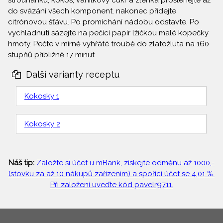
strouhanku, kokos, vanilkový cukr a zlehka prošlehejte až
do svázání všech komponent. nakonec přidejte
citrónovou šťávu. Po promíchání nádobu odstavte. Po
vychladnutí sázejte na pečící papír lžičkou malé kopečky
hmoty. Pečte v mírně vyhřáté troubě do zlatožluta na 160
stupňů přibližně 17 minut.
Další varianty receptu
Kokosky 1
Kokosky 2
Náš tip:
Založte si účet u mBank, získejte odměnu až 1000,-
(stovku za až 10 nákupů zařízením) a spořící účet se 4,01 %.
Při založení uveďte kód pavelr9711.