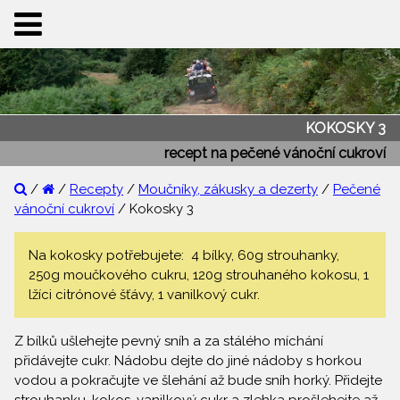
KOKOSKY 3
recept na pečené vánoční cukroví
/
/
Recepty
/
Moučníky, zákusky a dezerty
/
Pečené
vánoční cukroví
/ Kokosky 3
Na kokosky potřebujete: 4 bílky, 60g strouhanky,
250g moučkového cukru, 120g strouhaného kokosu, 1
lžíci citrónové šťávy, 1 vanilkový cukr.
Z bílků ušlehejte pevný sníh a za stálého míchání
přidávejte cukr. Nádobu dejte do jiné nádoby s horkou
vodou a pokračujte ve šlehání až bude sníh horký. Přidejte