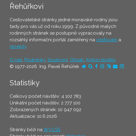
Řehůřkovi
Cestovatelské stránky jedné moravské rodiny jsou
tady pro vás už od roku 1999. Z původně malých
rodinných stránek se postupně vypracovaly na
rozsáhlý informační portál zaměřený na
cestování
a
recepty
.
O nás
,
Podmínky
,
Soukromí
,
Obsah
,
Kniha návštěv
© 1977-2026 Ing. Pavel Řehůřek
Statistiky
Celkový počet návštěv: 4 102 783
Unikátní počet návštěv: 2 777 100
Zobrazených stránek: 10 947 092
Aktualizace: 10.6.2026
Stránky běží na
W3.CSS