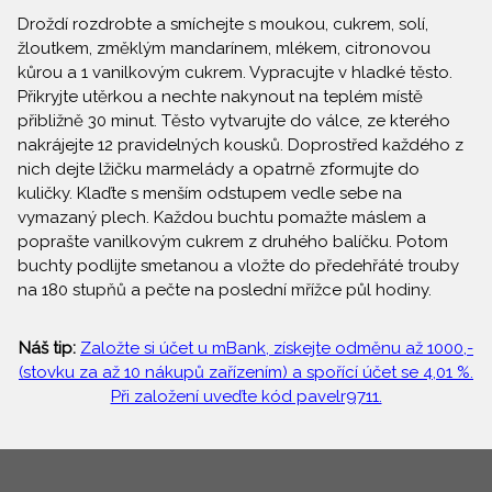
Droždí rozdrobte a smíchejte s moukou, cukrem, solí,
žloutkem, změklým mandarínem, mlékem, citronovou
kůrou a 1 vanilkovým cukrem. Vypracujte v hladké těsto.
Přikryjte utěrkou a nechte nakynout na teplém místě
přibližně 30 minut. Těsto vytvarujte do válce, ze kterého
nakrájejte 12 pravidelných kousků. Doprostřed každého z
nich dejte lžičku marmelády a opatrně zformujte do
kuličky. Klaďte s menším odstupem vedle sebe na
vymazaný plech. Každou buchtu pomažte máslem a
poprašte vanilkovým cukrem z druhého balíčku. Potom
buchty podlijte smetanou a vložte do předehřáté trouby
na 180 stupňů a pečte na poslední mřížce půl hodiny.
Náš tip:
Založte si účet u mBank, získejte odměnu až 1000,-
(stovku za až 10 nákupů zařízením) a spořící účet se 4,01 %.
Při založení uveďte kód pavelr9711.