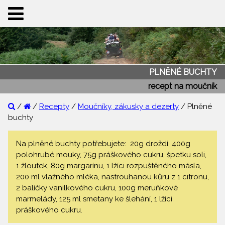
PLNĚNÉ BUCHTY
recept na moučník
/
/
Recepty
/
Moučníky, zákusky a dezerty
/ Plněné
buchty
Na plněné buchty potřebujete: 20g droždí, 400g
polohrubé mouky, 75g práškového cukru, špetku soli,
1 žloutek, 80g margarínu, 1 lžíci rozpuštěného másla,
200 ml vlažného mléka, nastrouhanou kůru z 1 citronu,
2 balíčky vanilkového cukru, 100g meruňkové
marmelády, 125 ml smetany ke šlehání, 1 lžíci
práškového cukru.