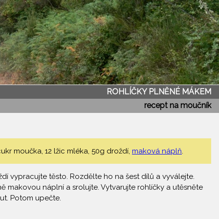
ROHLÍČKY PLNĚNÉ MÁKEM
recept na moučník
ukr moučka, 12 lžic mléka, 50g droždí,
maková náplň
.
í vypracujte těsto. Rozdělte ho na šest dílů a vyválejte.
aně makovou náplní a srolujte. Vytvarujte rohlíčky a utěsněte
out. Potom upečte.