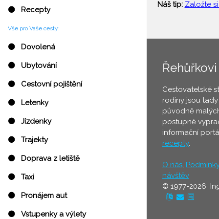
Náš tip:
Založte si
⚫ Recepty
Vše pro Vaše cesty:
⚫ Dovolená
Řehůřkovi
⚫ Ubytování
⚫ Cestovní pojištění
Cestovatelské s
rodiny jsou tady
⚫ Letenky
původně malých
⚫ Jízdenky
postupně vyprac
informační port
⚫ Trajekty
recepty
.
⚫ Doprava z letiště
O nás
,
Podmínk
návštěv
⚫ Taxi
© 1977-2026 In
⚫ Pronájem aut
⚫ Vstupenky a výlety