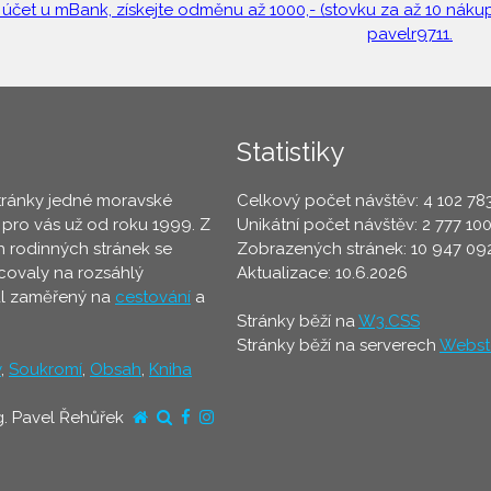
 účet u mBank, získejte odměnu až 1000,- (stovku za až 10 nákupů
pavelr9711.
Statistiky
tránky jedné moravské
Celkový počet návštěv: 4 102 78
 pro vás už od roku 1999. Z
Unikátní počet návštěv: 2 777 10
 rodinných stránek se
Zobrazených stránek: 10 947 09
ovaly na rozsáhlý
Aktualizace: 10.6.2026
ál zaměřený na
cestování
a
Stránky běží na
W3.CSS
Stránky běží na serverech
Webst
y
,
Soukromí
,
Obsah
,
Kniha
g. Pavel Řehůřek