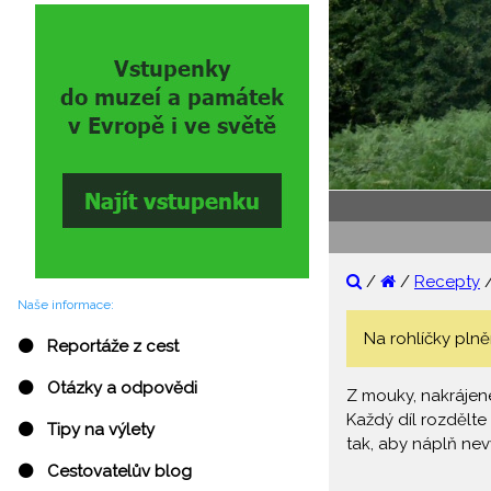
/
/
Recepty
Naše informace:
Na rohlíčky plně
⚫ Reportáže z cest
⚫ Otázky a odpovědi
Z mouky, nakrájené
Každý díl rozdělte 
⚫ Tipy na výlety
tak, aby náplň ne
⚫ Cestovatelův blog