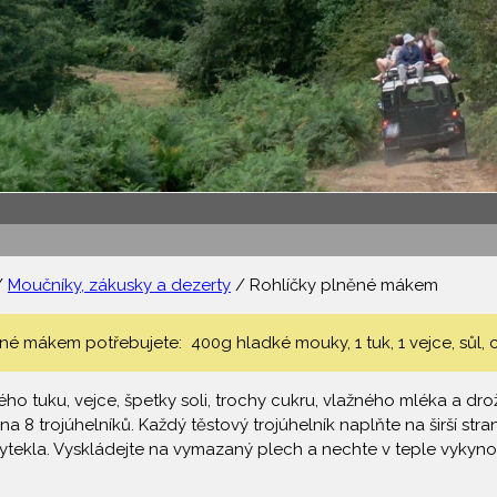
/
Moučníky, zákusky a dezerty
/ Rohlíčky plněné mákem
né mákem potřebujete: 400g hladké mouky, 1 tuk, 1 vejce, sůl, c
ho tuku, vejce, špetky soli, trochy cukru, vlažného mléka a drožd
na 8 trojúhelníků. Každý těstový trojúhelník naplňte na širší str
vytekla. Vyskládejte na vymazaný plech a nechte v teple vykyn