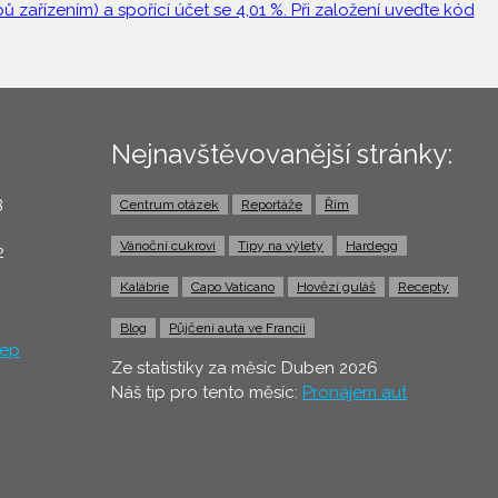
 zařízením) a spořící účet se 4,01 %. Při založení uveďte kód
Nejnavštěvovanější stránky:
3
Centrum otázek
Reportáže
Řím
0
Vánoční cukroví
Tipy na výlety
Hardegg
2
Kalábrie
Capo Vaticano
Hovězí guláš
Recepty
Blog
Půjčení auta ve Francii
ep
Ze statistiky za měsíc Duben 2026
Náš tip pro tento měsíc:
Pronájem aut