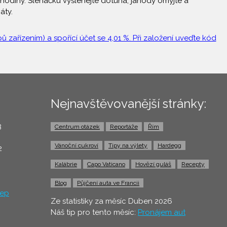
 hodiny. Šlehačku vyšlehejte dotuha, jahody omyjte a
áty.
 zařízením) a spořící účet se 4,01 %. Při založení uveďte kód
Nejnavštěvovanější stránky:
3
Centrum otázek
Reportáže
Řím
0
Vánoční cukroví
Tipy na výlety
Hardegg
2
Kalábrie
Capo Vaticano
Hovězí guláš
Recepty
Blog
Půjčení auta ve Francii
ep
Ze statistiky za měsíc Duben 2026
Náš tip pro tento měsíc:
Pronájem aut