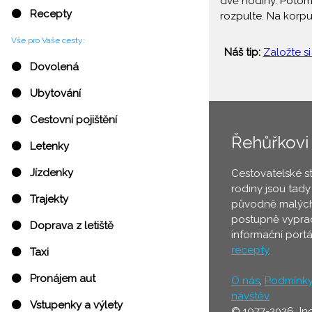
dvě hodiny. Potom 
⚫ Recepty
rozpulte. Na korpu
Vše pro Vaše cesty:
Náš tip:
Založte si
⚫ Dovolená
⚫ Ubytování
⚫ Cestovní pojištění
Řehůřkovi
⚫ Letenky
⚫ Jízdenky
Cestovatelské s
rodiny jsou tady
⚫ Trajekty
původně malých
postupně vyprac
⚫ Doprava z letiště
informační port
recepty
.
⚫ Taxi
⚫ Pronájem aut
O nás
,
Podmínk
návštěv
⚫ Vstupenky a výlety
© 1977-2026 In