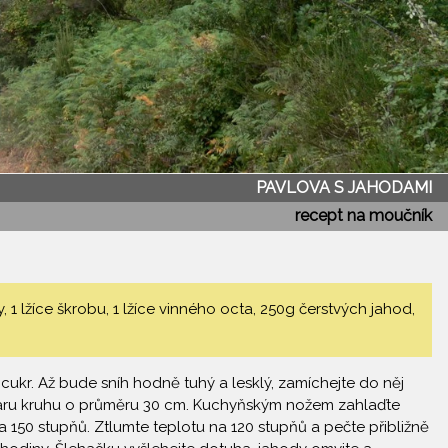
PAVLOVA S JAHODAMI
recept na moučník
 1 lžíce škrobu, 1 lžíce vinného octa, 250g čerstvých jahod,
 cukr. Až bude sníh hodně tuhý a lesklý, zamíchejte do něj
 tvaru kruhu o průměru 30 cm. Kuchyňským nožem zahlaďte
a 150 stupňů. Ztlumte teplotu na 120 stupňů a pečte přibližně