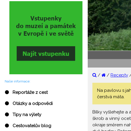
/
/
Recepty
Naše informace:
Na pavlovu s jah
⚫ Reportáže z cest
čerstvá máta.
⚫ Otázky a odpovědi
Bílky vyšlehejte a
⚫ Tipy na výlety
škrob a vinný ocet
okraje směrem naho
⚫ Cestovatelův blog