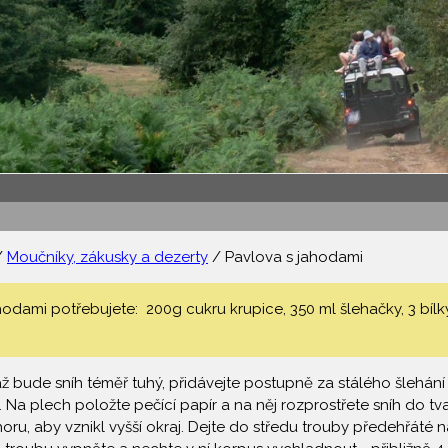
/
Moučníky, zákusky a dezerty
/ Pavlova s jahodami
odami potřebujete: 200g cukru krupice, 350 ml šlehačky, 3 bílky,
 až bude sníh téměř tuhý, přidávejte postupně za stálého šlehání
. Na plech položte pečící papír a na něj rozprostřete sníh do
ru, aby vznikl vyšší okraj. Dejte do středu trouby předehřáté n