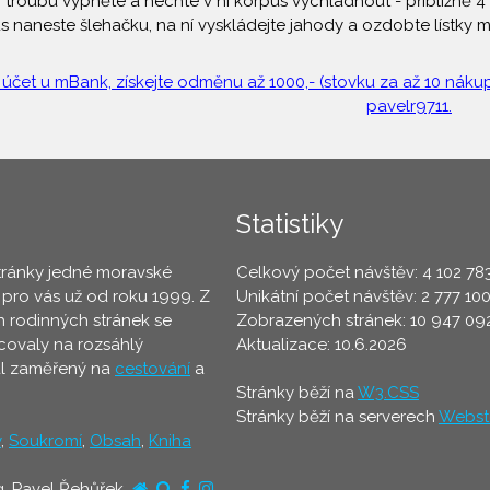
troubu vypněte a nechte v ní korpus vychladnout - přibližně 4
s naneste šlehačku, na ní vyskládejte jahody a ozdobte lístky m
 účet u mBank, získejte odměnu až 1000,- (stovku za až 10 nákupů
pavelr9711.
Statistiky
tránky jedné moravské
Celkový počet návštěv: 4 102 78
 pro vás už od roku 1999. Z
Unikátní počet návštěv: 2 777 10
 rodinných stránek se
Zobrazených stránek: 10 947 09
ovaly na rozsáhlý
Aktualizace: 10.6.2026
ál zaměřený na
cestování
a
Stránky běží na
W3.CSS
Stránky běží na serverech
Webst
y
,
Soukromí
,
Obsah
,
Kniha
g. Pavel Řehůřek