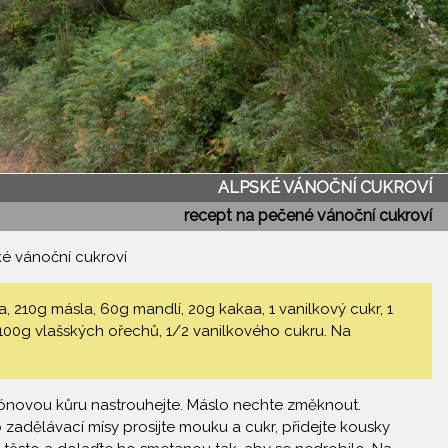
ALPSKÉ VÁNOČNÍ CUKROVÍ
recept na pečené vánoční cukroví
é vánoční cukroví
210g másla, 60g mandlí, 20g kakaa, 1 vanilkový cukr, 1
 100g vlašských ořechů, 1/2 vanilkového cukru. Na
itrónovou kůru nastrouhejte. Máslo nechte změknout.
zadělávací mísy prosijte mouku a cukr, přidejte kousky