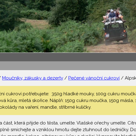
/
Moučníky, zákusky a dezerty
/
Pečené vánoční cukroví
/ Alpsk
ní cukroví potřebujete: 350g hladké mouky, 100g cukru moučka, 
ová kůra, mletá skořice. Náplň: 150g cukru moučka, 150g másla,
kolády na vaření, mandle, stříbrné kuličky.
 část, která přijde do těsta, umelte. Vlašské ořechy umelte. C
lně smíchejte a vzniklou hmotu dejte ztuhnout do ledničky. Do 