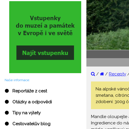
/
/
Recepty
Naše informace:
Na alpské vánoč
⚫ Reportáže z cest
smetana, citrón
zdobení: 300g čo
⚫ Otázky a odpovědi
⚫ Tipy na výlety
Mandle oloupejte a
Ingredience do náp
⚫ Cestovatelův blog