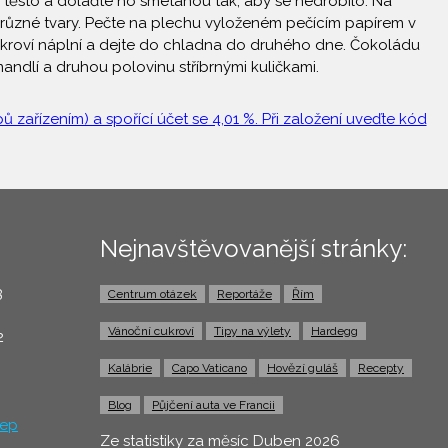
é těsto a dolaďte ho smetanou tak, aby se nedrobilo. Na
te různé tvary. Pečte na plechu vyloženém pečícím papírem v
cukroví náplní a dejte do chladna do druhého dne. Čokoládu
andlí a druhou polovinu stříbrnými kuličkami.
 zařízením) a spořící účet se 4,01 %. Při založení uveďte kód
Nejnavštěvovanější stránky:
3
Centrum otázek
Reportáže
Řím
0
Vánoční cukroví
Tipy na výlety
Hardegg
2
Kalábrie
Capo Vaticano
Hovězí guláš
Recepty
Blog
Půjčení auta ve Francii
ep
Ze statistiky za měsíc Duben 2026