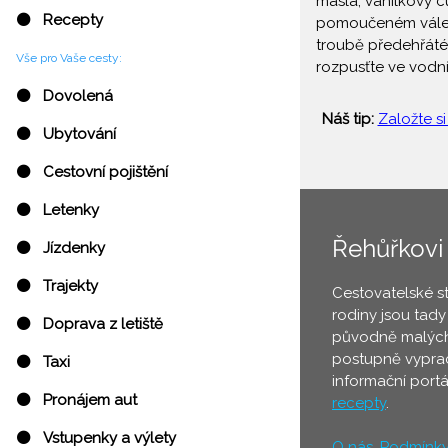
másla, vanilkový c
⚫ Recepty
pomoučeném vále tě
troubě předehřáté
Vše pro Vaše cesty:
rozpusťte ve vodní
⚫ Dovolená
Náš tip:
Založte si
⚫ Ubytování
⚫ Cestovní pojištění
⚫ Letenky
Řehůřkovi
⚫ Jízdenky
⚫ Trajekty
Cestovatelské s
rodiny jsou tady
⚫ Doprava z letiště
původně malých
postupně vyprac
⚫ Taxi
informační port
⚫ Pronájem aut
recepty
.
⚫ Vstupenky a výlety
O nás
,
Podmínk