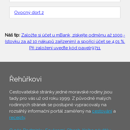
Ovocný dort 2
Náš tip:
Založte si účet u mBank, získejte odměnu až 1000,-
(stovku za až 10 nákupů zařízením) a spořící účet se 4,01 %.
Při založení uveďte kód pavelr9711.
Řehůřkovi
Cestovatelské stránky jedné moravské rodiny jsou
tady pro vás už od roku 1999. Z původně malých
rodinných stránek se postupně vypracovaly na
rozsáhlý informační portál zaměřený na
cestování
a
recepty
.