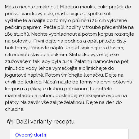
Máslo nechte změknout. Hladkou mouku, cukr, prášek do
pečiva, vanilkový cukr, máslo, vejce a špetku soli
vyšlehejte a nalijte do formy o průměru 26 cm vyložené
pečícím papírem. Pečte půl hodiny v troubě předehřáté na
160 stupňů. Nechte vychladnout a potom korpus rozkrojte
na polovinu. První dejte na podnos a opět přiložte čistý
bok formy. Připravte náplň. Jogurt smíchejte s džusem,
citrónovou šťávou a cukrem. Šlehačku vyšlehejte se
ztužovačem tak, aby byla tuhá. Želatinu namočte na pět
minut do vody, lehce vymačkejte a přimíchejte do
jogurtové náplně. Potom vmíchejte šlehačku. Dejte na
chvíli do lednice. Náplň nalijte do formy na první polovinu
korpusu a přikryjte druhou polovinou. Tu potřete
marmeládou a nahoru poskládejte nakrájené ovoce na
plátky. Na závěr vše zalijte želatinou. Dejte na den do
chladna.
Další varianty receptu
Ovocný dort 1