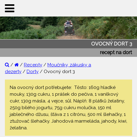
OVOCNÝ DORT 3
recept na dort
/
/
Recepty
/
Moučníky, zákusky a
dezerty
/
Dorty
/ Ovocný dort 3
Na ovocný dort potřebujete: Těsto: 160g hladké
mouky, 130g cukru, 1 prášek do pečiva, 1 vanilkový
cukr, 130g másla, 4 vejce, sůl. Náplň: 8 plátků želatiny,
250g bílého jogurtu, 75g cukru molučka, 150 ml
jablečného džusu, šťáva z 1 citrónu, 500 ml šlehačky, 1
ztužovač šlehačky. Jahodová marmeláda, jahody, kiwi,
želatina.