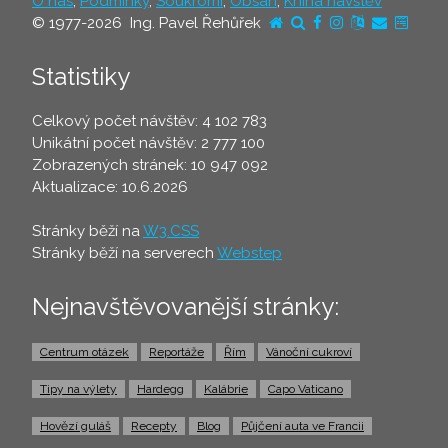
O nás
,
Podmínky
,
Soukromí
,
Obsah
,
Kniha návštěv
© 1977-2026 Ing. Pavel Řehůřek
Statistiky
Celkový počet návštěv: 4 102 783
Unikátní počet návštěv: 2 777 100
Zobrazených stránek: 10 947 092
Aktualizace: 10.6.2026
Stránky běží na
W3.CSS
Stránky běží na serverech
Webstep
Nejnavštěvovanější stránky:
Centrum otázek
Reportáže
Řím
Vánoční cukroví
Tipy na výlety
Hardegg
Kalábrie
Capo Vaticano
Hovězí guláš
Recepty
Blog
Půjčení auta ve Francii