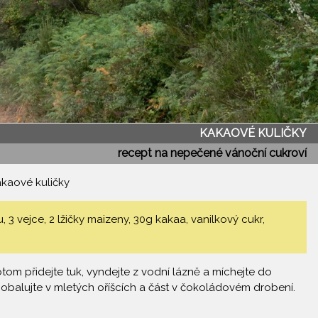
KAKAOVÉ KULIČKY
recept na nepečené vánoční cukroví
kaové kuličky
 vejce, 2 lžičky maizeny, 30g kakaa, vanilkový cukr,
otom přidejte tuk, vyndejte z vodní lázně a míchejte do
é obalujte v mletých oříšcích a část v čokoládovém drobení.