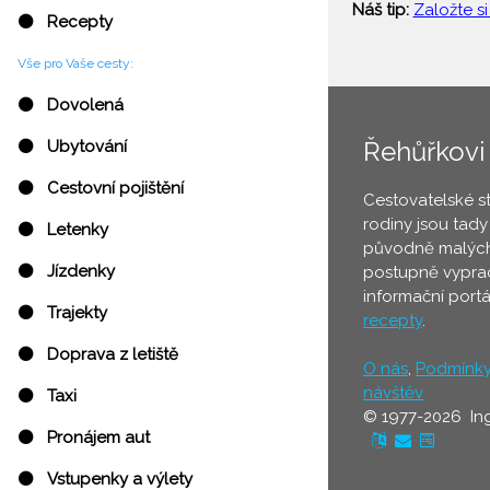
Náš tip:
Založte si
⚫ Recepty
Vše pro Vaše cesty:
⚫ Dovolená
Řehůřkovi
⚫ Ubytování
⚫ Cestovní pojištění
Cestovatelské s
rodiny jsou tady
⚫ Letenky
původně malých
⚫ Jízdenky
postupně vyprac
informační port
⚫ Trajekty
recepty
.
⚫ Doprava z letiště
O nás
,
Podmínk
návštěv
⚫ Taxi
© 1977-2026 In
⚫ Pronájem aut
⚫ Vstupenky a výlety