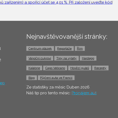
 zařízením) a spořící účet se 4,01 %. Při založení uveďte kód
Nejnavštěvovanější stránky:
3
Centrum otázek
Reportáže
Řím
0
Vánoční cukroví
Tipy na výlety
Hardegg
2
Kalábrie
Capo Vaticano
Hovězí guláš
Recepty
Blog
Půjčení auta ve Francii
ep
Ze statistiky za měsíc Duben 2026
Náš tip pro tento měsíc:
Pronájem aut