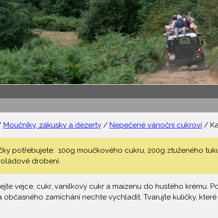
/
Moučníky, zákusky a dezerty
/
Nepečené vánoční cukroví
/ Ka
čky potřebujete: 100g moučkového cukru, 200g ztuženého tuku, 3
okoládové drobení.
hejte vejce, cukr, vanilkový cukr a maizenu do hustého krému. P
a občasného zamíchání nechte vychladit. Tvarujte kuličky, kter