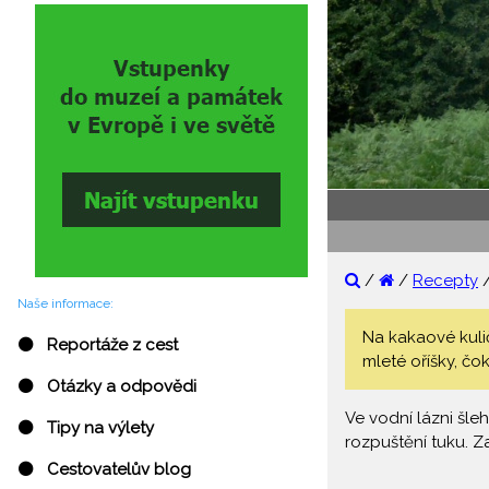
/
/
Recepty
Naše informace:
Na kakaové kuli
⚫ Reportáže z cest
mleté oříšky, č
⚫ Otázky a odpovědi
Ve vodní lázni šle
⚫ Tipy na výlety
rozpuštění tuku. Z
⚫ Cestovatelův blog