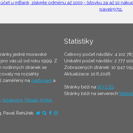
 účet u mBank, získejte odměnu až 1000,- (stovku za až 10 nákupů
pavelr9711.
Statistiky
tránky jedné moravské
Celkový počet návštěv: 4 102 78
 pro vás už od roku 1999. Z
Unikátní počet návštěv: 2 777 10
 rodinných stránek se
Zobrazených stránek: 10 947 09
ovaly na rozsáhlý
Aktualizace: 10.6.2026
ál zaměřený na
cestování
a
Stránky běží na
W3.CSS
Stránky běží na serverech
Webst
y
,
Soukromí
,
Obsah
,
Kniha
g. Pavel Řehůřek