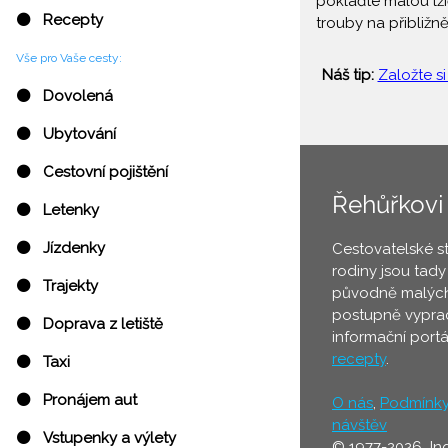
poklaďte malou lži
⚫ Recepty
trouby na přibližn
Vše pro Vaše cesty:
Náš tip:
Založte si
⚫ Dovolená
⚫ Ubytování
⚫ Cestovní pojištění
Řehůřkovi
⚫ Letenky
⚫ Jízdenky
Cestovatelské s
rodiny jsou tady
⚫ Trajekty
původně malých
postupně vyprac
⚫ Doprava z letiště
informační port
recepty
.
⚫ Taxi
⚫ Pronájem aut
O nás
,
Podmínk
návštěv
⚫ Vstupenky a výlety
© 1977-2026 In