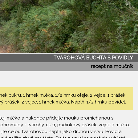
TVAROHOVÁ BUCHTA S POVIDLY
recept na moučník
k cukru, 1 hrnek mléka, 1/2 hrnku oleje, 2 vejce, 1 prášek
vý prášek, 2 vejce, 1 hrnek mléka. Náplň: 1/2 hrnku povidel.
, olej, mléko a nakonec přidejte mouku promíchanou s
dohromady - tvarohy, cukr, pudinkový prášek, vejce a mléko.
lijte celou tvarohovou náplň jako druhou vrstvu. Povidla