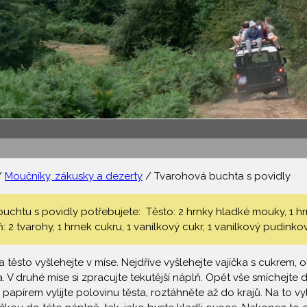
/
Moučníky, zákusky a dezerty
/ Tvarohová buchta s povidly
chtu s povidly potřebujete: Těsto: 2 hrnky hladké mouky, 1 hrne
: 2 tvarohy, 1 hrnek cukru, 1 vanilkový cukr, 1 vanilkový pudinko
 těsto vyšlehejte v míse. Nejdříve vyšlehejte vajíčka s cukrem
 V druhé míse si zpracujte tekutější náplň. Opět vše smíchejte 
papírem vylijte polovinu těsta, roztáhněte až do krajů. Na to vy