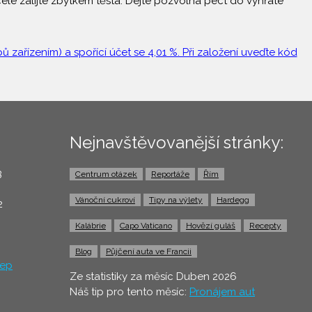
elé zalijte zbytkem těsta. Dejte pozvolna péct do vyhřáté
 zařízením) a spořící účet se 4,01 %. Při založení uveďte kód
Nejnavštěvovanější stránky:
3
Centrum otázek
Reportáže
Řím
0
Vánoční cukroví
Tipy na výlety
Hardegg
2
Kalábrie
Capo Vaticano
Hovězí guláš
Recepty
Blog
Půjčení auta ve Francii
ep
Ze statistiky za měsíc Duben 2026
Náš tip pro tento měsíc:
Pronájem aut