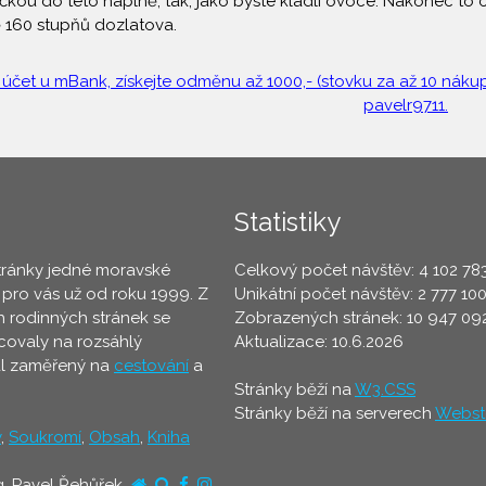
čkou do této náplně, tak, jako byste kladli ovoce. Nakonec to c
ě 160 stupňů dozlatova.
 účet u mBank, získejte odměnu až 1000,- (stovku za až 10 nákupů
pavelr9711.
Statistiky
tránky jedné moravské
Celkový počet návštěv: 4 102 78
 pro vás už od roku 1999. Z
Unikátní počet návštěv: 2 777 10
 rodinných stránek se
Zobrazených stránek: 10 947 09
ovaly na rozsáhlý
Aktualizace: 10.6.2026
ál zaměřený na
cestování
a
Stránky běží na
W3.CSS
Stránky běží na serverech
Webst
y
,
Soukromí
,
Obsah
,
Kniha
g. Pavel Řehůřek