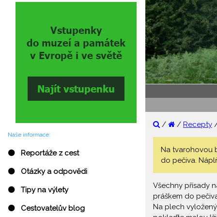
/
/
Recepty
Naše informace:
Na tvarohovou bu
⚫ Reportáže z cest
do pečiva. Náplň
⚫ Otázky a odpovědi
Všechny přísady na
⚫ Tipy na výlety
práškem do pečiva.
Na plech vyložený 
⚫ Cestovatelův blog