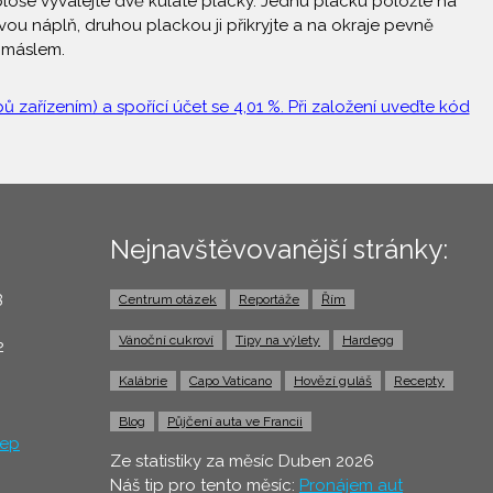
oše vyválejte dvě kulaté placky. Jednu placku položte na
ou náplň, druhou plackou ji přikryjte a na okraje pevně
m máslem.
 zařízením) a spořící účet se 4,01 %. Při založení uveďte kód
Nejnavštěvovanější stránky:
3
Centrum otázek
Reportáže
Řím
0
Vánoční cukroví
Tipy na výlety
Hardegg
2
Kalábrie
Capo Vaticano
Hovězí guláš
Recepty
Blog
Půjčení auta ve Francii
ep
Ze statistiky za měsíc Duben 2026
Náš tip pro tento měsíc:
Pronájem aut