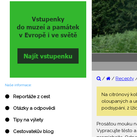
/
/
Recepty
Naše informace:
Na citrónový kol
⚫ Reportáže z cest
oloupaných a um
podsypání, 2 lží
⚫ Otázky a odpovědi
⚫ Tipy na výlety
Prosátou mouku nas
Vypracujte těsto a
⚫ Cestovatelův blog