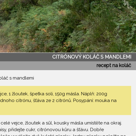
CITRÓNOVÝ KOLÁČ S MANDLEMI
recept na koláč
oláč s mandlemi
e, 1 žloutek, špetka soli, 150g másla. Náplň: 200g
noho citrónu, šťáva ze 2 citrónů. Posypání: mouka na
elé vejce, žloutek a sůl, kousky másla umístěte na okraj.
sy, přidejte cukr, citrónovou kůru a šťávu. Dobře