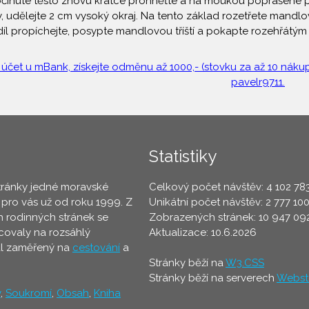
činuté těsto znovu krátce prohněťte a na moukou poprášené pl
 udělejte 2 cm vysoký okraj. Na tento základ rozetřete mandlov
í díl propíchejte, posypte mandlovou tříští a pokapte rozehřátý
 účet u mBank, získejte odměnu až 1000,- (stovku za až 10 nákupů
pavelr9711.
Statistiky
tránky jedné moravské
Celkový počet návštěv: 4 102 78
 pro vás už od roku 1999. Z
Unikátní počet návštěv: 2 777 10
 rodinných stránek se
Zobrazených stránek: 10 947 09
ovaly na rozsáhlý
Aktualizace: 10.6.2026
ál zaměřený na
cestování
a
Stránky běží na
W3.CSS
Stránky běží na serverech
Webst
y
,
Soukromí
,
Obsah
,
Kniha