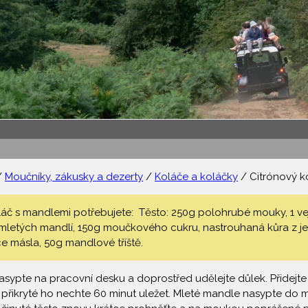
/
Moučníky, zákusky a dezerty
/
Koláče a koláčky
/ Citrónový k
áč s mandlemi potřebujete: Těsto: 250g polohrubé mouky, 1 vejc
letých mandlí, 150g moučkového cukru, nastrouhaná kůra z jed
ce másla, 50g mandlové tříště.
ypte na pracovní desku a doprostřed udělejte důlek. Přidejte c
 přikryté ho nechte 60 minut uležet. Mleté mandle nasypte do mí