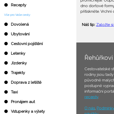
promíchejte. Odpo
⚫ Recepty
dno dortové formy,
přitiskněte. Vrchn
Vše pro Vaše cesty:
⚫ Dovolená
Náš tip:
Založte si
⚫ Ubytování
⚫ Cestovní pojištění
⚫ Letenky
Řehůřkovi
⚫ Jízdenky
Cestovatelské s
⚫ Trajekty
rodiny jsou tady
původně malých
⚫ Doprava z letiště
postupně vyprac
informační port
⚫ Taxi
recepty
.
⚫ Pronájem aut
O nás
,
Podmínk
⚫ Vstupenky a výlety
návštěv