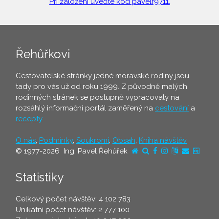
Při založení uveďte kód pavelr9711.
Řehůřkovi
Cestovatelské stránky jedné moravské rodiny jsou
tady pro vás už od roku 1999. Z původně malých
rodinných stránek se postupně vypracovaly na
rozsáhlý informační portál zaměřený na
cestování
a
recepty
.
O nás
,
Podmínky
,
Soukromí
,
Obsah
,
Kniha návštěv
© 1977-2026 Ing. Pavel Řehůřek
Statistiky
Celkový počet návštěv: 4 102 783
Unikátní počet návštěv: 2 777 100