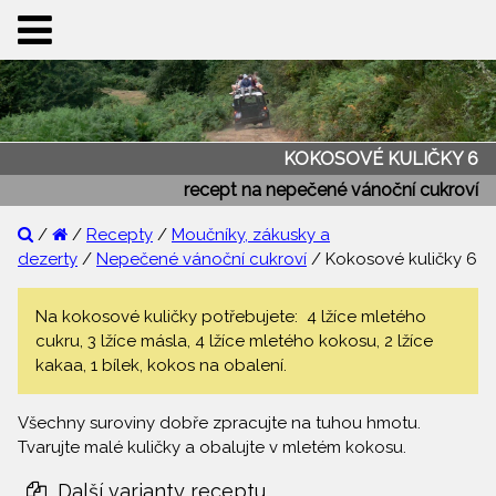
KOKOSOVÉ KULIČKY 6
recept na nepečené vánoční cukroví
/
/
Recepty
/
Moučníky, zákusky a
dezerty
/
Nepečené vánoční cukroví
/ Kokosové kuličky 6
Na kokosové kuličky potřebujete: 4 lžíce mletého
cukru, 3 lžíce másla, 4 lžíce mletého kokosu, 2 lžíce
kakaa, 1 bílek, kokos na obalení.
Všechny suroviny dobře zpracujte na tuhou hmotu.
Tvarujte malé kuličky a obalujte v mletém kokosu.
Další varianty receptu