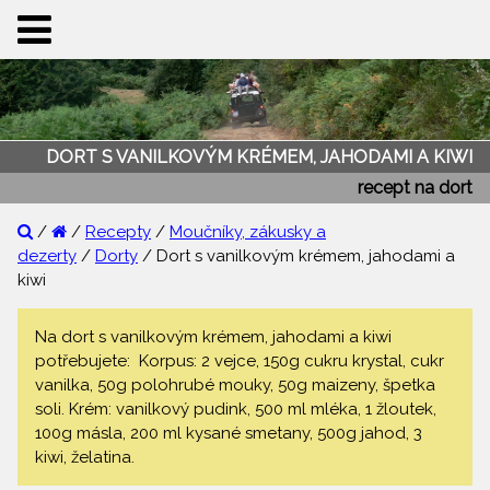
DORT S VANILKOVÝM KRÉMEM, JAHODAMI A KIWI
recept na dort
/
/
Recepty
/
Moučníky, zákusky a
dezerty
/
Dorty
/ Dort s vanilkovým krémem, jahodami a
kiwi
Na dort s vanilkovým krémem, jahodami a kiwi
potřebujete: Korpus: 2 vejce, 150g cukru krystal, cukr
vanilka, 50g polohrubé mouky, 50g maizeny, špetka
soli. Krém: vanilkový pudink, 500 ml mléka, 1 žloutek,
100g másla, 200 ml kysané smetany, 500g jahod, 3
kiwi, želatina.