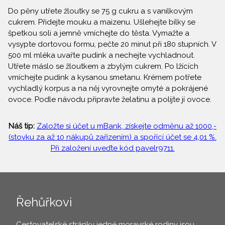
Do pěny utřete žloutky se 75 g cukru a s vanilkovým
cukrem. Přidejte mouku a maizenu. Ušlehejte bílky se
špetkou soli a jemně vmíchejte do těsta. Vymažte a
vysypte dortovou formu, pečte 20 minut při 180 stupních. V
500 ml mléka uvařte pudink a nechejte vychladnout.
Utřete máslo se žloutkem a zbylým cukrem. Po lžících
vmíchejte pudink a kysanou smetanu. Krémem potřete
vychladlý korpus a na něj vyrovnejte omyté a pokrájené
ovoce. Podle návodu připravte želatinu a polijte jí ovoce.
Náš tip:
Založte si účet u mBank, získejte odměnu až 1000,-
(stovku za až 10 nákupů zařízením) a spořící účet se 4,01 %.
Při založení uveďte kód pavelr9711.
Řehůřkovi
Cestovatelské stránky jedné moravské rodiny jsou