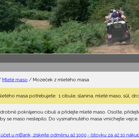
/
Mleté maso
/ Mozeček z mletého masa
tého masa potřebujete: 1 cibule, slanina, mleté maso, sůl, drce
drobně pokrájenou cibuli a přidejte mleté maso. Osolte, přidej
aby se maso neslepilo. Do vysmahnutého masa vmíchejte vejce.
 účet u mBank, získejte odměnu až 1000,- (stovku za až 10 nákupů