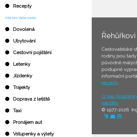
⚫ Recepty
Vše pro Vaše cesty:
⚫ Dovolená
Řehůřkovi
⚫ Ubytování
Cestovatelské s
⚫ Cestovní pojištění
rodiny jsou tady
původně malých
⚫ Letenky
postupně vyprac
⚫ Jízdenky
informační port
recepty
.
⚫ Trajekty
O nás
,
Podmínk
⚫ Doprava z letiště
návštěv
© 1977-2026 In
⚫ Taxi
⚫ Pronájem aut
⚫ Vstupenky a výlety