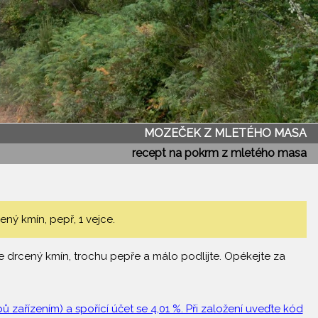
MOZEČEK Z MLETÉHO MASA
recept na pokrm z mletého masa
ný kmín, pepř, 1 vejce.
te drcený kmín, trochu pepře a málo podlijte. Opékejte za
 zařízením) a spořící účet se 4,01 %. Při založení uveďte kód