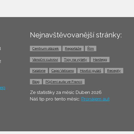
Nejnavštěvovanější stránky:
3
Centrum otázek
Reportáže
Řím
0
Vánoční cukroví
Tipy na výlety
Hardegg
2
Kalábrie
Capo Vaticano
Hovězí guláš
Recepty
Blog
Půjčení auta ve Francii
ep
Ze statistiky za měsíc Duben 2026
Náš tip pro tento měsíc:
Pronájem aut