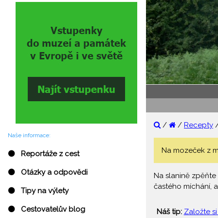
/
/
Recepty
Naše informace:
Na mozeček z mle
⚫ Reportáže z cest
⚫ Otázky a odpovědi
Na slanině zpěňte 
častého míchání, 
⚫ Tipy na výlety
⚫ Cestovatelův blog
Náš tip:
Založte si