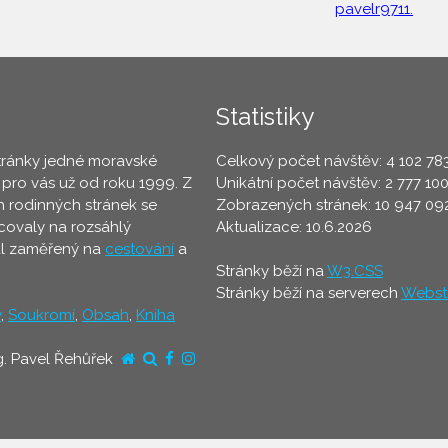
pavelr9711.
Statistiky
tránky jedné moravské
Celkový počet návštěv: 4 102 78
 pro vás už od roku 1999. Z
Unikátní počet návštěv: 2 777 10
 rodinných stránek se
Zobrazených stránek: 10 947 09
ovaly na rozsáhlý
Aktualizace: 10.6.2026
ál zaměřený na
cestování
a
Stránky běží na
W3.CSS
Stránky běží na serverech
Webst
y
,
Soukromí
,
Obsah
,
Kniha
g. Pavel Řehůřek