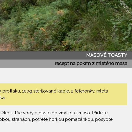
MASOVÉ TOASTY
recept na pokrm z mletého masa
protlaku, 100g sterilované kapie, 2 feferonky, mletá
ka.
ěkolik lžic vody a duste do změknutí masa. Přidejte
 po obou stranách, potřete horkou pomazánkou, posypte