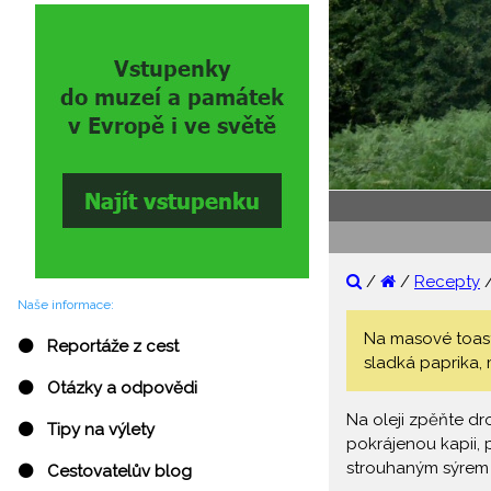
/
/
Recepty
Naše informace:
Na masové toasty
⚫ Reportáže z cest
sladká paprika, m
⚫ Otázky a odpovědi
Na oleji zpěňte dr
⚫ Tipy na výlety
pokrájenou kapii,
strouhaným sýrem 
⚫ Cestovatelův blog