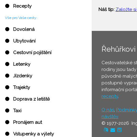
⚫ Recepty
Náš tip:
Založte si
Vše pro Vaše cesty:
⚫ Dovolená
⚫ Ubytování
Řehůřkovi
⚫ Cestovní pojištění
Cestovatelské s
⚫ Letenky
rodiny jsou tady
⚫ Jízdenky
původně malých
postupně vyprac
⚫ Trajekty
informační port
recepty
.
⚫ Doprava z letiště
O nás
,
Podmínk
⚫ Taxi
návštěv
⚫ Pronájem aut
© 1977-2026 In
⚫ Vstupenky a výlety