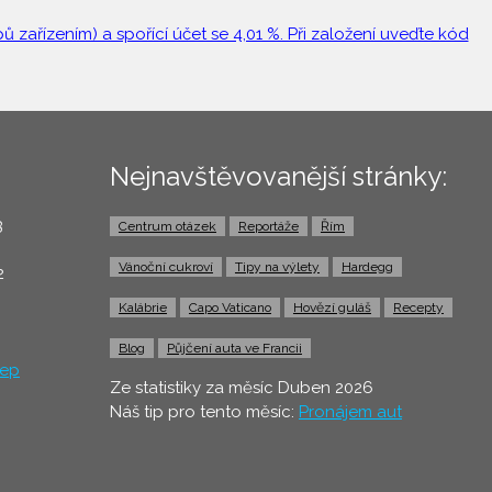
 zařízením) a spořící účet se 4,01 %. Při založení uveďte kód
Nejnavštěvovanější stránky:
3
Centrum otázek
Reportáže
Řím
0
Vánoční cukroví
Tipy na výlety
Hardegg
2
Kalábrie
Capo Vaticano
Hovězí guláš
Recepty
Blog
Půjčení auta ve Francii
ep
Ze statistiky za měsíc Duben 2026
Náš tip pro tento měsíc:
Pronájem aut