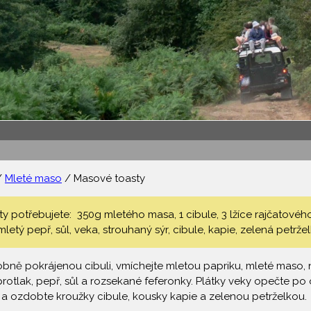
/
Mleté maso
/ Masové toasty
 potřebujete: 350g mletého masa, 1 cibule, 3 lžíce rajčatového 
letý pepř, sůl, veka, strouhaný sýr, cibule, kapie, zelená petržel
obně pokrájenou cibuli, vmíchejte mletou papriku, mleté maso, n
 protlak, pepř, sůl a rozsekané feferonky. Plátky veky opečte
a ozdobte kroužky cibule, kousky kapie a zelenou petrželkou.