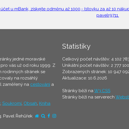
 účet u mBank, získejte odměnu až 1000,- (stovku za až 10 nákupů
pavelr9711.
Statistiky
tránky jedné moravské
Celkový počet návštěv: 4 102 78
 pro vás už od roku 1999. Z
Unikátní počet návštěv: 2 777 10
 rodinných stránek se
Zobrazených stránek: 10 947 09
ovaly na rozsáhlý
Aktualizace: 10.6.2026
ál zaměřený na
cestování
a
Stránky běží na
W3.CSS
Stránky běží na serverech
Webst
y
,
Soukromí
,
Obsah
,
Kniha
g. Pavel Řehůřek