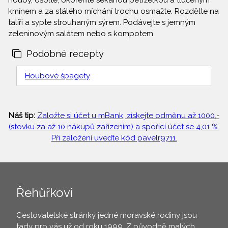
houby, osolte, okořeňte sekanou petrželkou a tlučeným
kmínem a za stálého míchání trochu osmažte. Rozdělte na
talíři a sypte strouhaným sýrem. Podávejte s jemným
zeleninovým salátem nebo s kompotem.
Podobné recepty
Houbové špagety
Náš tip:
Založte si účet u mBank, získejte odměnu až 1000,-
(stovku za až 10 nákupů zařízením) a spořící účet se 4,01 %.
Při založení uveďte kód pavelr9711.
Řehůřkovi
Cestovatelské stránky jedné moravské rodiny jsou
tady pro vás už od roku 1999. Z původně malých