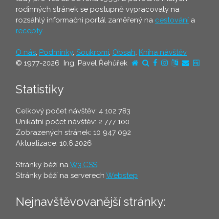
rodinných stránek se postupně vypracovaly na
rozsáhlý informační portál zaměřený na
cestování
a
recepty
.
O nás
,
Podmínky
,
Soukromí
,
Obsah
,
Kniha návštěv
© 1977-2026 Ing. Pavel Řehůřek
Statistiky
Celkový počet návštěv: 4 102 783
Unikátní počet návštěv: 2 777 100
Zobrazených stránek: 10 947 092
Aktualizace: 10.6.2026
Stránky běží na
W3.CSS
Stránky běží na serverech
Webstep
Nejnavštěvovanější stránky: