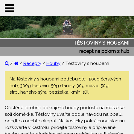
TĚSTOVINY S HOUBAMI
recept na pokrm z hub
/
/
Recepty
/
Houby
/ Těstoviny s houbami
Na těstoviny s houbami potřebujete: 500g čerstvých
hub, 300g těstovin, 50g slaniny, 30g másla, 50g
strouhaného sýra, petrželka, kmín, sůl.
Očištěné, drobně pokrájené houby poduste na másle se
solí doměkka. Těstoviny uvařte podle návodu na obalu,
oceďte a nechte okapat. Na kostičky pokrájenou slaninu
rozškvařte v kastrolu, přidejte těstoviny a připravené