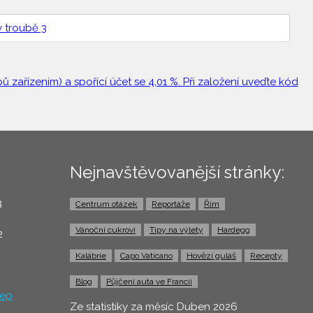
v troubě 3
 zařízením) a spořící účet se 4,01 %. Při založení uveďte kód
Nejnavštěvovanější stránky:
3
Centrum otázek
Reportáže
Řím
0
Vánoční cukroví
Tipy na výlety
Hardegg
2
Kalábrie
Capo Vaticano
Hovězí guláš
Recepty
Blog
Půjčení auta ve Francii
ep
Ze statistiky za měsíc Duben 2026