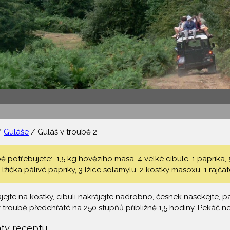
/
Guláše
/ Guláš v troubě 2
ě potřebujete: 1,5 kg hovězího masa, 4 velké cibule, 1 paprika, 
 lžička pálivé papriky, 3 lžíce solamylu, 2 kostky masoxu, 1 rajčato
ejte na kostky, cibuli nakrájejte nadrobno, česnek nasekejte, p
 troubě předehřáté na 250 stupňů přibližně 1,5 hodiny. Pekáč n
nty receptu