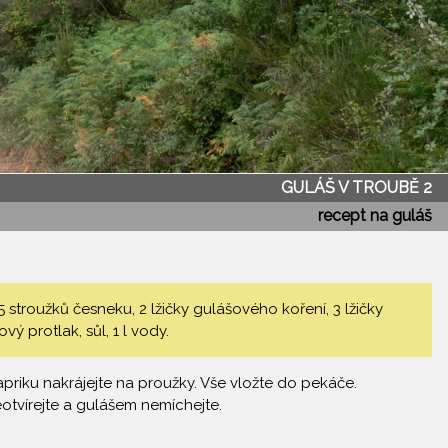
GULÁŠ V TROUBĚ 2
recept na guláš
5 stroužků česneku, 2 lžičky gulášového koření, 3 lžičky
vý protlak, sůl, 1 l vody.
apriku nakrájejte na proužky. Vše vložte do pekáče.
eotvírejte a gulášem nemíchejte.