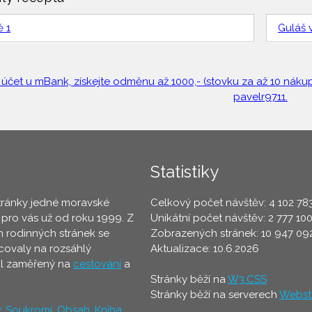
ě 1
Guláš 
 účet u mBank, získejte odměnu až 1000,- (stovku za až 10 nákupů
pavelr9711.
Statistiky
tránky jedné moravské
Celkový počet návštěv: 4 102 78
 pro vás už od roku 1999. Z
Unikátní počet návštěv: 2 777 10
 rodinných stránek se
Zobrazených stránek: 10 947 09
ovaly na rozsáhlý
Aktualizace: 10.6.2026
ál zaměřený na
cestování
a
Stránky běží na
W3.CSS
Stránky běží na serverech
Webst
y
,
Soukromí
,
Obsah
,
Kniha