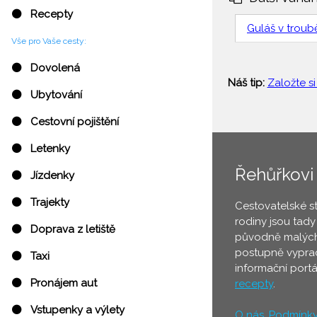
⚫ Recepty
Guláš v troub
Vše pro Vaše cesty:
⚫ Dovolená
Náš tip:
Založte si
⚫ Ubytování
⚫ Cestovní pojištění
⚫ Letenky
Řehůřkovi
⚫ Jízdenky
⚫ Trajekty
Cestovatelské s
rodiny jsou tady
⚫ Doprava z letiště
původně malých
postupně vyprac
⚫ Taxi
informační port
⚫ Pronájem aut
recepty
.
⚫ Vstupenky a výlety
O nás
,
Podmínk