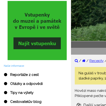
/
/
Recepty
Naše informace:
Na guláš v troub
⚫ Reportáže z cest
sladké papriky, 1
⚫ Otázky a odpovědi
Hovězí maso nakráj
⚫ Tipy na výlety
Přiklopené pečte v
⚫ Cestovatelův blog
Další varia