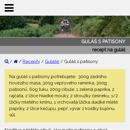
GULÁŠ S PATISONY
recept na guláš
/
/
Recepty
/
Guláše
/ Guláš s patisony
Na guláš s patisony potřebujete: 300g zadního
hovězího masa, 300g vepřového ramínka, 300g
patisonů, 60g tuku, 200g cibule, 1 zelená paprika, 2
rajčata, 2 lžíce hladké mouky, 2 stroužky česneku, 1/2
lžičky mletého kmínu, 1 vrchovatá lžička sladké mleté
papriky, 2 lžíce kečupu, pepř, vývar z kostky bujónu,
sůl.