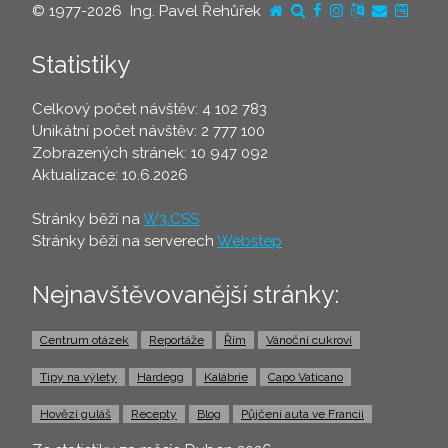
© 1977-2026 Ing. Pavel Řehůřek
Statistiky
Celkový počet návštěv: 4 102 783
Unikátní počet návštěv: 2 777 100
Zobrazených stránek: 10 947 092
Aktualizace: 10.6.2026
Stránky běží na
W3.CSS
Stránky běží na serverech
Webstep
Nejnavštěvovanější stránky:
Centrum otázek
Reportáže
Řím
Vánoční cukroví
Tipy na výlety
Hardegg
Kalábrie
Capo Vaticano
Hovězí guláš
Recepty
Blog
Půjčení auta ve Francii