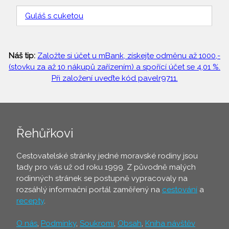
Guláš s cuketou
Náš tip:
Založte si účet u mBank, získejte odměnu až 1000,-
(stovku za až 10 nákupů zařízením) a spořící účet se 4,01 %.
Při založení uveďte kód pavelr9711.
Řehůřkovi
Cestovatelské stránky jedné moravské rodiny jsou
tady pro vás už od roku 1999. Z původně malých
rodinných stránek se postupně vypracovaly na
rozsáhlý informační portál zaměřený na
cestování
a
recepty
.
O nás
,
Podmínky
,
Soukromí
,
Obsah
,
Kniha návštěv