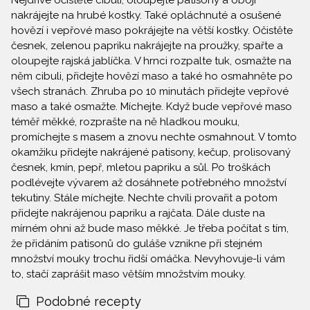
Nejdříve očistěte cibuli, oloupejte patisony a obojí
nakrájejte na hrubé kostky. Také opláchnuté a osušené
hovězí i vepřové maso pokrájejte na větší kostky. Očistěte
česnek, zelenou papriku nakrájejte na proužky, spařte a
oloupejte rajská jablíčka. V hrnci rozpalte tuk, osmažte na
něm cibuli, přidejte hovězí maso a také ho osmahněte po
všech stranách. Zhruba po 10 minutách přidejte vepřové
maso a také osmažte. Míchejte. Když bude vepřové maso
téměř měkké, rozprašte na ně hladkou mouku,
promíchejte s masem a znovu nechte osmahnout. V tomto
okamžiku přidejte nakrájené patisony, kečup, prolisovaný
česnek, kmín, pepř, mletou papriku a sůl. Po troškách
podlévejte vývarem až dosáhnete potřebného množství
tekutiny. Stále míchejte. Nechte chvíli provařit a potom
přidejte nakrájenou papriku a rajčata. Dále duste na
mírném ohni až bude maso měkké. Je třeba počítat s tím,
že přidáním patisonů do guláše vznikne při stejném
množství mouky trochu řidší omáčka. Nevyhovuje-li vám
to, stačí zaprášit maso větším množstvím mouky.
Podobné recepty