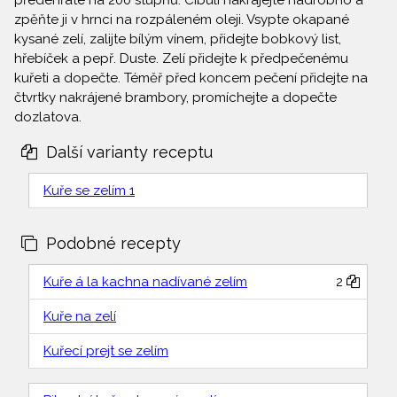
předehřáté na 200 stupňů. Cibuli nakrájejte nadrobno a
zpěňte ji v hrnci na rozpáleném oleji. Vsypte okapané
kysané zelí, zalijte bílým vínem, přidejte bobkový list,
hřebíček a pepř. Duste. Zelí přidejte k předpečenému
kuřeti a dopečte. Téměř před koncem pečení přidejte na
čtvrtky nakrájené brambory, promíchejte a dopečte
dozlatova.
Další varianty receptu
Kuře se zelím 1
Podobné recepty
Kuře á la kachna nadívané zelím
2
Kuře na zelí
Kuřecí prejt se zelím