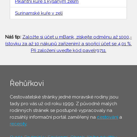
Pikantní kuře s kysaným zelím
Surinamské kuře v zelí
Náš tip:
Založte si účet u mBank, získejte odměnu až 1000,-
(stovku za až 10 nákupů zařízením) a spořící účet se 4,01 %.
Při založení uveďte kód pavelr9711.
Řehůřkovi
Cestovatelské stránky jedné moravské rodiny jsou
tady pro vás už od roku 1999. Z původně malých
rodinných stránek se postupně vypracovaly na
rozsáhlý informační portál zaměřený na
cestování
a
recepty
.