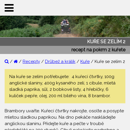
KUŘE SE ZELÍM 2
recept na pokrm z kuřete
/
/
Recepty
/
Drůbež a králík
/
Kuře
/ Kuře se zelím 2
Na kuře se zelím potřebujete: 4 kuřecí čtvrtky, 100g
anglické slaniny, 400g kysaného zelí, 1 cibule, mletá
sladká paprika, sůl, 2 bobkové listy, 4 hřebíčky, 6
kuliček pepře, olej, 200 ml bílého vína, 8 brambor.
Brambory uvařte. Kuřecí čtvrtky nakrojte, osolte a posypte
mletou sladkou paprikou. Na dno pekáče naskládejte
anglickou slaninu. Přidejte kuře a pečte v troubě