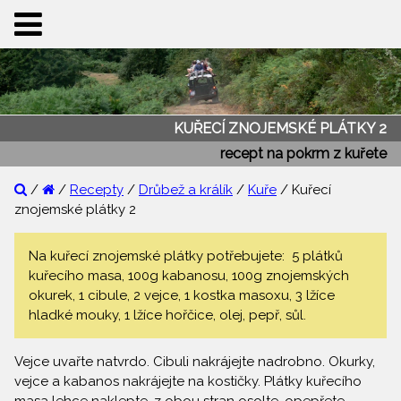
KUŘECÍ ZNOJEMSKÉ PLÁTKY 2
recept na pokrm z kuřete
/
/
Recepty
/
Drůbež a králík
/
Kuře
/ Kuřecí
znojemské plátky 2
Na kuřecí znojemské plátky potřebujete: 5 plátků
kuřecího masa, 100g kabanosu, 100g znojemských
okurek, 1 cibule, 2 vejce, 1 kostka masoxu, 3 lžíce
hladké mouky, 1 lžíce hořčice, olej, pepř, sůl.
Vejce uvařte natvrdo. Cibuli nakrájejte nadrobno. Okurky,
vejce a kabanos nakrájejte na kostičky. Plátky kuřecího