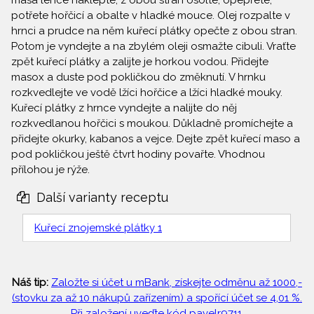
masa lehce naklepte, z obou stran osolte, opepřete,
potřete hořčicí a obalte v hladké mouce. Olej rozpalte v
hrnci a prudce na něm kuřecí plátky opečte z obou stran.
Potom je vyndejte a na zbylém oleji osmažte cibuli. Vraťte
zpět kuřecí plátky a zalijte je horkou vodou. Přidejte
masox a duste pod pokličkou do změknutí. V hrnku
rozkvedlejte ve vodě lžíci hořčice a lžíci hladké mouky.
Kuřecí plátky z hrnce vyndejte a nalijte do něj
rozkvedlanou hořčici s moukou. Důkladně promíchejte a
přidejte okurky, kabanos a vejce. Dejte zpět kuřecí maso a
pod pokličkou ještě čtvrt hodiny povařte. Vhodnou
přílohou je rýže.
Další varianty receptu
Kuřecí znojemské plátky 1
Náš tip:
Založte si účet u mBank, získejte odměnu až 1000,-
(stovku za až 10 nákupů zařízením) a spořící účet se 4,01 %.
Při založení uveďte kód pavelr9711.