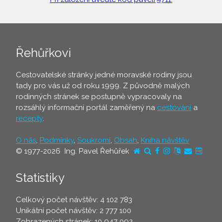
Řehůřkovi
Cestovatelské stránky jedné moravské rodiny jsou
tady pro vás už od roku 1999. Z původně malých
rodinných stránek se postupně vypracovaly na
rozsáhlý informační portál zaměřený na
cestování
a
recepty
.
O nás
,
Podmínky
,
Soukromí
,
Obsah
,
Kniha návštěv
© 1977-2026 Ing. Pavel Řehůřek
Statistiky
Celkový počet návštěv: 4 102 783
Unikátní počet návštěv: 2 777 100
Zobrazených stránek: 10 947 092