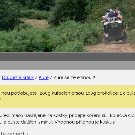
/
Drůbež a králík
/
Kuře
/ Kuře se zeleninou 2
inou potřebujete: 200g kuřecích prsou, 100g brokolice, 1 cibule,
.
kuřecí maso nakrájené na kostky, přidejte koření, sůl, kolečka c
 a duste dalších 5 minut. Vhodnou přílohou je kuskus.
nty receptu