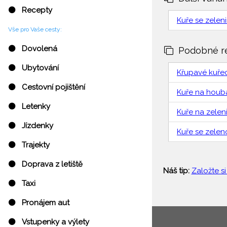
⚫ Recepty
Kuře se zelen
Vše pro Vaše cesty:
⚫ Dovolená
Podobné r
⚫ Ubytování
Křupavé kuřec
⚫ Cestovní pojištění
Kuře na houb
⚫ Letenky
Kuře na zelen
⚫ Jízdenky
Kuře se zelen
⚫ Trajekty
⚫ Doprava z letiště
Náš tip:
Založte si
⚫ Taxi
⚫ Pronájem aut
⚫ Vstupenky a výlety