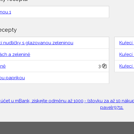
inou 1
ecepty
í nudličky s glazovanou zeleninou
Kuřecí
ách a zelenině
Kuřecí
ině
3
Kuřecí
ou paprikou
 účet u mBank, získejte odměnu až 1000,- (stovku za až 10 nákupů
pavelr9711.