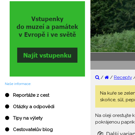
/
/
Recepty
Naše informace:
Na kuře se zelen
⚫ Reportáže z cest
skořice, sůl, pepř
⚫ Otázky a odpovědi
Na oleji orestujte 
⚫ Tipy na výlety
pokrájenou papriku
⚫ Cestovatelův blog
Další varia