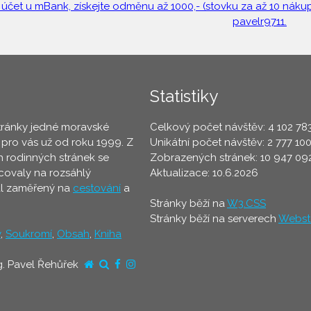
 účet u mBank, získejte odměnu až 1000,- (stovku za až 10 nákupů
pavelr9711.
Statistiky
tránky jedné moravské
Celkový počet návštěv: 4 102 78
 pro vás už od roku 1999. Z
Unikátní počet návštěv: 2 777 10
 rodinných stránek se
Zobrazených stránek: 10 947 09
ovaly na rozsáhlý
Aktualizace: 10.6.2026
ál zaměřený na
cestování
a
Stránky běží na
W3.CSS
Stránky běží na serverech
Webst
y
,
Soukromí
,
Obsah
,
Kniha
g. Pavel Řehůřek