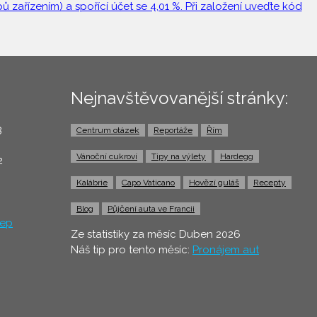
 zařízením) a spořící účet se 4,01 %. Při založení uveďte kód
Nejnavštěvovanější stránky:
3
Centrum otázek
Reportáže
Řím
0
Vánoční cukroví
Tipy na výlety
Hardegg
2
Kalábrie
Capo Vaticano
Hovězí guláš
Recepty
Blog
Půjčení auta ve Francii
ep
Ze statistiky za měsíc Duben 2026
Náš tip pro tento měsíc:
Pronájem aut