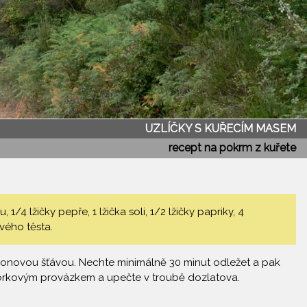
UZLÍČKY S KUŘECÍM MASEM
recept na pokrm z kuřete
4 lžičky pepře, 1 lžička soli, 1/2 lžičky papriky, 4
ového těsta.
tronovou šťávou. Nechte minimálně 30 minut odležet a pak
e pórkovým provázkem a upečte v troubě dozlatova.