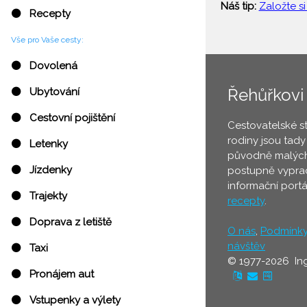
Náš tip:
Založte si
⚫ Recepty
Vše pro Vaše cesty:
⚫ Dovolená
Řehůřkovi
⚫ Ubytování
⚫ Cestovní pojištění
Cestovatelské s
rodiny jsou tady
⚫ Letenky
původně malých
⚫ Jízdenky
postupně vyprac
informační port
⚫ Trajekty
recepty
.
⚫ Doprava z letiště
O nás
,
Podmínk
návštěv
⚫ Taxi
© 1977-2026 In
⚫ Pronájem aut
⚫ Vstupenky a výlety