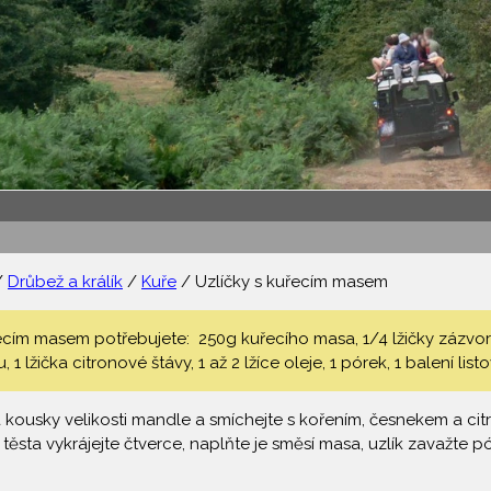
/
Drůbež a králík
/
Kuře
/ Uzlíčky s kuřecím masem
ecím masem potřebujete: 250g kuřecího masa, 1/4 lžičky zázvoru, 1/
 1 lžička citronové štávy, 1 až 2 lžíce oleje, 1 pórek, 1 balení list
 kousky velikosti mandle a smíchejte s kořením, česnekem a ci
těsta vykrájejte čtverce, naplňte je směsí masa, uzlík zavažt