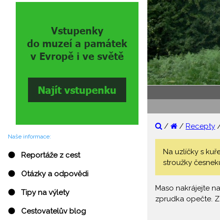
/
/
Recepty
Naše informace:
Na uzlíčky s kuř
⚫ Reportáže z cest
stroužky česneku,
⚫ Otázky a odpovědi
Maso nakrájejte na
⚫ Tipy na výlety
zprudka opečte. Z 
⚫ Cestovatelův blog