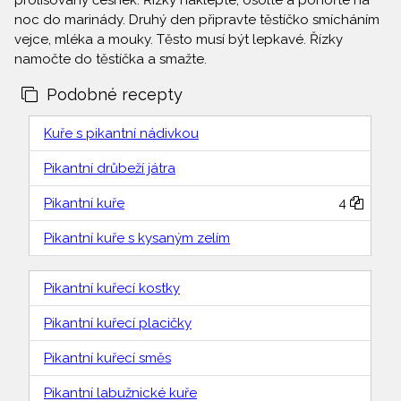
prolisovaný česnek. Řízky naklepte, osolte a ponořte na
noc do marinády. Druhý den připravte těstíčko smícháním
vejce, mléka a mouky. Těsto musí být lepkavé. Řízky
namočte do těstíčka a smažte.
Podobné recepty
Kuře s pikantní nádivkou
Pikantní drůbeží játra
Pikantní kuře
4
Pikantní kuře s kysaným zelím
Pikantní kuřecí kostky
Pikantní kuřecí placičky
Pikantní kuřecí směs
Pikantní labužnické kuře