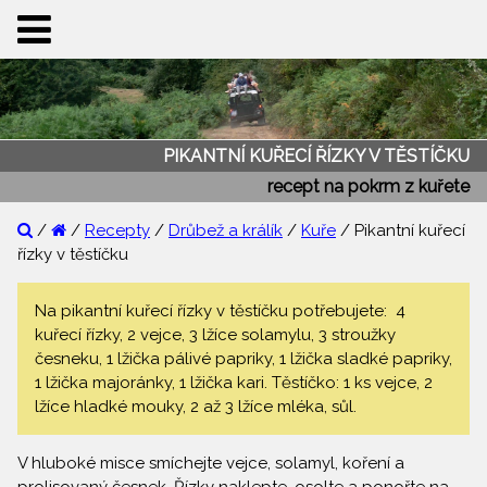
PIKANTNÍ KUŘECÍ ŘÍZKY V TĚSTÍČKU
recept na pokrm z kuřete
/
/
Recepty
/
Drůbež a králík
/
Kuře
/ Pikantní kuřecí
řízky v těstíčku
Na pikantní kuřecí řízky v těstíčku potřebujete: 4
kuřecí řízky, 2 vejce, 3 lžíce solamylu, 3 stroužky
česneku, 1 lžička pálivé papriky, 1 lžička sladké papriky,
1 lžička majoránky, 1 lžička kari. Těstíčko: 1 ks vejce, 2
lžíce hladké mouky, 2 až 3 lžíce mléka, sůl.
V hluboké misce smíchejte vejce, solamyl, koření a