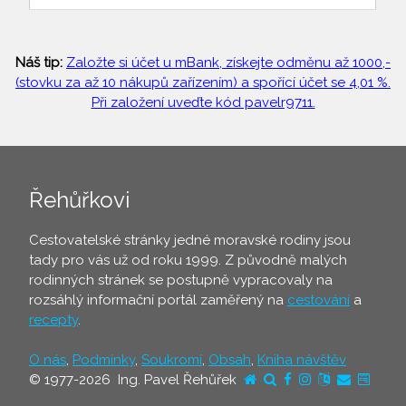
Náš tip:
Založte si účet u mBank, získejte odměnu až 1000,-
(stovku za až 10 nákupů zařízením) a spořící účet se 4,01 %.
Při založení uveďte kód pavelr9711.
Řehůřkovi
Cestovatelské stránky jedné moravské rodiny jsou
tady pro vás už od roku 1999. Z původně malých
rodinných stránek se postupně vypracovaly na
rozsáhlý informační portál zaměřený na
cestování
a
recepty
.
O nás
,
Podmínky
,
Soukromí
,
Obsah
,
Kniha návštěv
© 1977-2026 Ing. Pavel Řehůřek