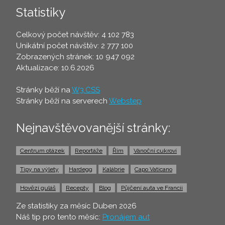
Statistiky
Celkový počet návštěv: 4 102 783
Unikátní počet návštěv: 2 777 100
Zobrazených stránek: 10 947 092
Aktualizace: 10.6.2026
Stránky běží na
W3.CSS
Stránky běží na serverech
Webstep
Nejnavštěvovanější stránky:
Centrum otázek
Reportáže
Řím
Vánoční cukroví
Tipy na výlety
Hardegg
Kalábrie
Capo Vaticano
Hovězí guláš
Recepty
Blog
Půjčení auta ve Francii
Ze statistiky za měsíc Duben 2026
Náš tip pro tento měsíc:
Pronájem aut