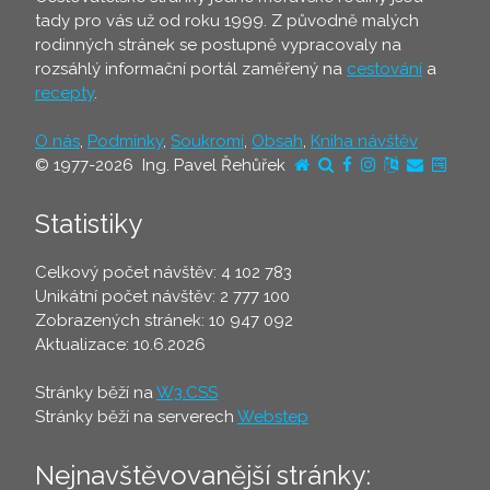
tady pro vás už od roku 1999. Z původně malých
rodinných stránek se postupně vypracovaly na
rozsáhlý informační portál zaměřený na
cestování
a
recepty
.
O nás
,
Podmínky
,
Soukromí
,
Obsah
,
Kniha návštěv
© 1977-2026 Ing. Pavel Řehůřek
Statistiky
Celkový počet návštěv: 4 102 783
Unikátní počet návštěv: 2 777 100
Zobrazených stránek: 10 947 092
Aktualizace: 10.6.2026
Stránky běží na
W3.CSS
Stránky běží na serverech
Webstep
Nejnavštěvovanější stránky: