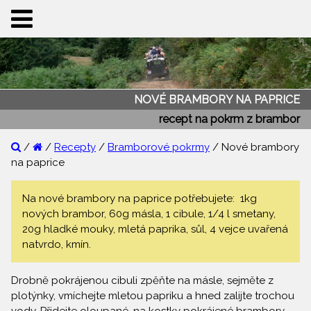
NOVÉ BRAMBORY NA PAPRICE
recept na pokrm z brambor
/
/
Recepty
/
Bramborové pokrmy
/ Nové brambory
na paprice
Na nové brambory na paprice potřebujete: 1kg
nových brambor, 60g másla, 1 cibule, 1/4 l smetany,
20g hladké mouky, mletá paprika, sůl, 4 vejce uvařená
natvrdo, kmín.
Drobně pokrájenou cibuli zpěňte na másle, sejměte z
plotýnky, vmíchejte mletou papriku a hned zalijte trochou