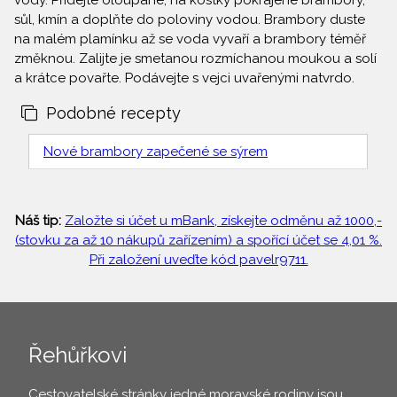
vody. Přidejte oloupané, na kostky pokrájené brambory,
sůl, kmín a doplňte do poloviny vodou. Brambory duste
na malém plamínku až se voda vyvaří a brambory téměř
změknou. Zalijte je smetanou rozmíchanou moukou a solí
a krátce povařte. Podávejte s vejci uvařenými natvrdo.
Podobné recepty
Nové brambory zapečené se sýrem
Náš tip:
Založte si účet u mBank, získejte odměnu až 1000,-
(stovku za až 10 nákupů zařízením) a spořící účet se 4,01 %.
Při založení uveďte kód pavelr9711.
Řehůřkovi
Cestovatelské stránky jedné moravské rodiny jsou